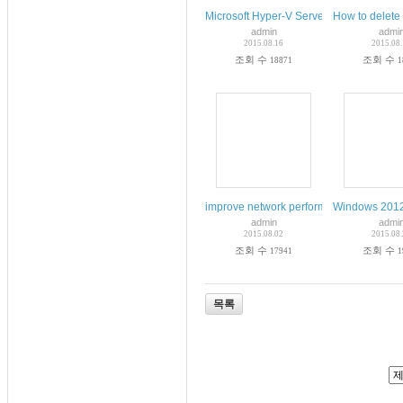
Microsoft Hyper-V Server 2012 R2 and 
How to delete 
admin
admi
2015.08.16
2015.08
조회 수
조회 수
18871
1
improve network performance w/
Windows 2012
admin
admi
2015.08.02
2015.08
조회 수
조회 수
17941
1
목록