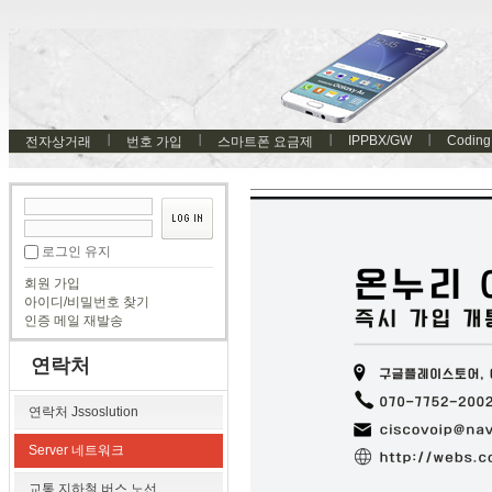
IPPBX/GW
Coding
전자상거래
번호 가입
스마트폰 요금제
로그인 유지
회원 가입
아이디/비밀번호 찾기
인증 메일 재발송
연락처
연락처 Jssoslution
Server 네트워크
교통 지하철 버스 노선