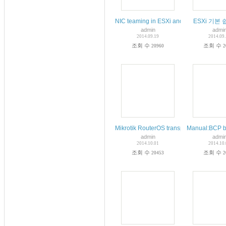
NIC teaming in ESXi and ESX (1004088
ESXi 기본
admin
admi
2014.09.19
2014.09
조회 수
조회 수
20960
2
Mikrotik RouterOS transparent bridge u
Manual:BCP br
admin
admi
2014.10.01
2014.10
조회 수
조회 수
20453
2