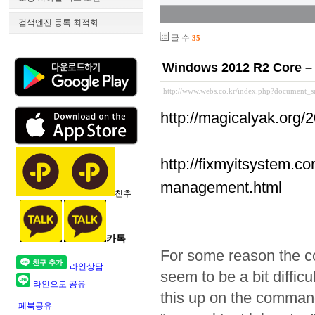
검색엔진 등록 최적화
글 수
35
Windows 2012 R2 Core – 
http://www.webs.co.kr/index.php?document_
http://magicalyak.org/
http://fixmyitsystem.
management.html
친추
카톡
For some reason the c
라인상담
seem to be a bit difficu
라인으로 공유
this up on the command
페북공유