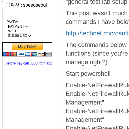
“general test lab setup”
◎위챗 : speedseoul
This post wasn’t much h
commands I have bel
PAYPAL
PRICE
http://technet.microsof
The commands below ar
functions (since you’re
manage right?)
before pay call 0088 from app
Start powershell
Enable-NetFirewallRu
Enable-NetFirewallRul
Management”
Enable-NetFirewallRu
Management”
Enable-NetFirewallRu