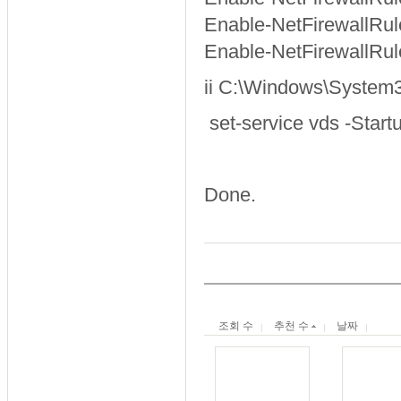
Enable-NetFirewallRu
Enable-NetFirewallRu
ii C:\Windows\Syste
set-service vds -Star
Done.
조회 수
추천 수
날짜