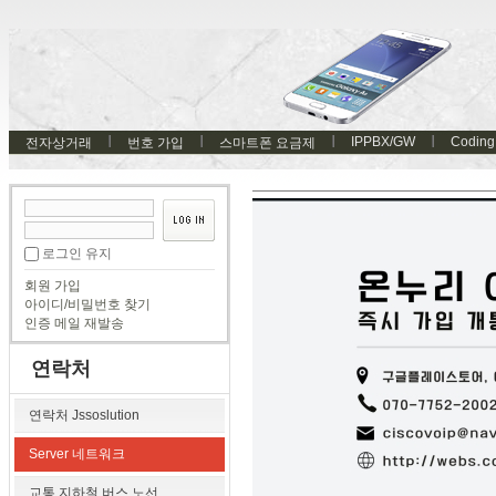
IPPBX/GW
Coding
전자상거래
번호 가입
스마트폰 요금제
로그인 유지
회원 가입
아이디/비밀번호 찾기
인증 메일 재발송
연락처
연락처 Jssoslution
Server 네트워크
교통 지하철 버스 노선