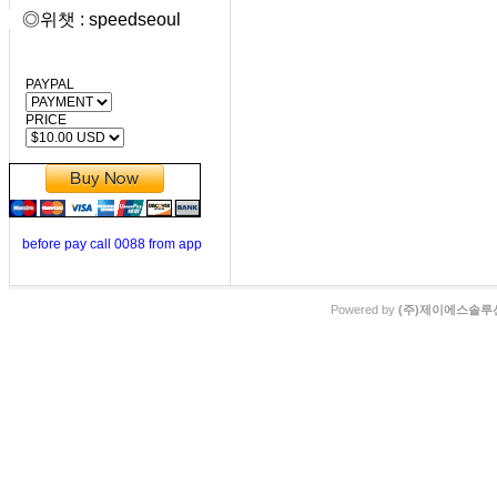
◎위챗 : speedseoul
PAYPAL
PRICE
before pay call 0088 from app
Powered by
(주)제이에스솔루션