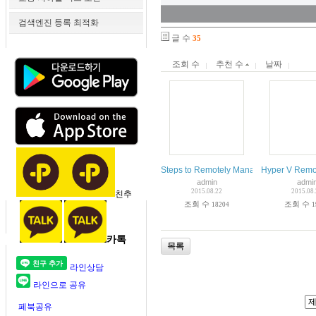
검색엔진 등록 최적화
글 수
35
조회 수
추천 수
날짜
Steps to Remotely Manage Hyper-V Ser
Hyper V Remo
admin
admi
2015.08.22
2015.08
친추
조회 수
조회 수
18204
1
카톡
목록
라인상담
라인으로 공유
페북공유