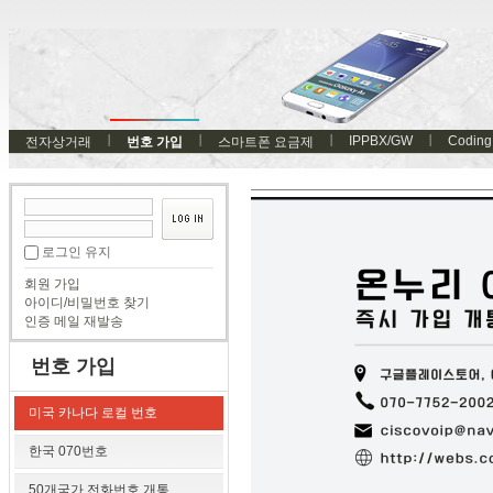
IPPBX/GW
Coding
전자상거래
번호 가입
스마트폰 요금제
로그인 유지
회원 가입
아이디/비밀번호 찾기
인증 메일 재발송
번호 가입
미국 카나다 로컬 번호
한국 070번호
50개국가 전화번호 개통