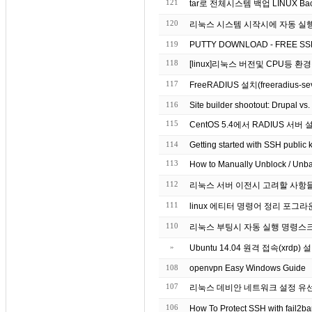
121
tar로 전체시스템 백업 LINUX Ba
120
리눅스 시스템 시작시에 자동 실
119
PUTTY DOWNLOAD - FREE SS
118
[linux]리눅스 버전및 CPU등 
117
FreeRADIUS 설치(freeradius-sev
116
Site builder shootout: Drupal vs
115
CentOS 5.4에서 RADIUS 서버
114
Getting started
113
How to Manually Unblock / Unb
112
리눅스 서버 이전시 고려할 사항
111
linux 에티터 명령어 정리 포그라운드 
110
»
Ubuntu 14.04 원격 접속(xrdp) 
108
openvpn Easy Windows Guide
107
리눅스 데비안 네트워크 설정 유선랜 무선랜
106
How To Protect SSH with fa