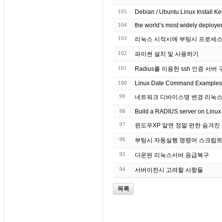
105
Debian / Ubuntu Linux Install 
104
the world’s most widely deplo
103
리눅스 시작시에 부팅시 프로세스
102
파이썬 설치 및 사용하기
101
Radius를 이용한 ssh 인증 서버
100
Linux Date Command Examples t
99
네트워크 디바이스명 변경 리눅스 et
98
Build a RADIUS server on Linux
97
윈도우XP 알면 정말 편한 숨겨진 
96
부팅시 자동실행 명령어 스크립트, rc
95
다운된 리눅스서버 응급복구
94
서버이전시 고려할 사항들
목록