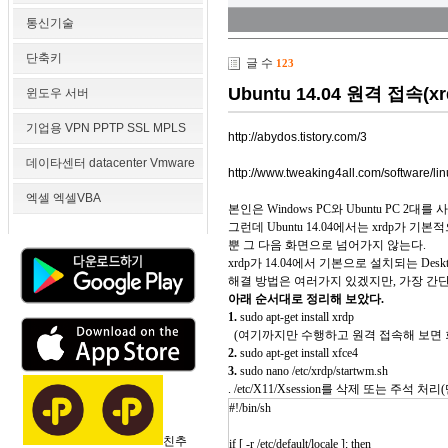
통신기술
단축키
글 수
123
Ubuntu 14.04 원격 접속(x
윈도우 서버
기업용 VPN PPTP SSL MPLS
http://abydos.tistory.com/3
데이타센터 datacenter Vmware
http://www.tweaking4all.com/software/l
엑셀 엑셀VBA
본인은 Windows PC와 Ubuntu PC 2대
그런데 Ubuntu 14.04에서는 xrdp가
뿐 그 다음 화면으로 넘어가지 않는다.
xrdp가 14.04에서 기본으로 설치되는 De
해결 방법은 여러가지 있겠지만, 가장 간단한 
아래 순서대로 정리해 보았다.
1.
sudo apt-get install xrdp
(여기까지만 수행하고 원격 접속해 보면 회
2.
sudo apt-get install xfce4
3.
sudo nano /etc/xrdp/startwm.sh
. /etc/X11/Xsession를 삭제 또는 주
#!/bin/sh
친추
if [ -r /etc/default/locale ]; then