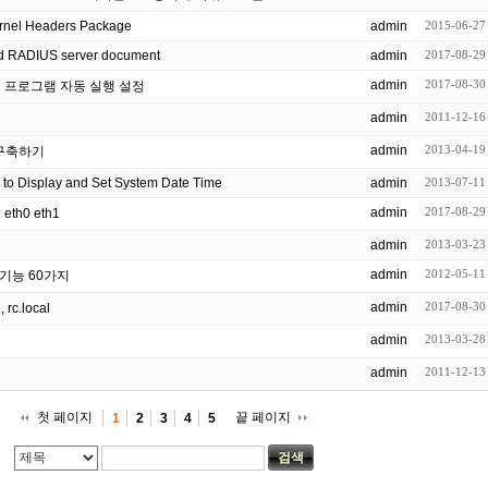
Kernel Headers Package
admin
2015-06-27
yed RADIUS server document
admin
2017-08-29
admin
2017-08-30
 프로그램 자동 실행 설정
admin
2011-12-16
admin
2013-04-19
 구축하기
o Display and Set System Date Time
admin
2013-07-11
admin
2017-08-29
h0 eth1
admin
2013-03-23
admin
2012-05-11
기능 60가지
admin
2017-08-30
.local
admin
2013-03-28
admin
2011-12-13
첫 페이지
끝 페이지
1
2
3
4
5
검색