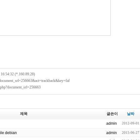
16:54:32 (*.160.89.28)
?document_srl=256663&act=trackback&key=faf
x.php?document_srl=256663
제목
글쓴이
날짜
admin
2012-09-01
pile debian
admin
2015-06-27