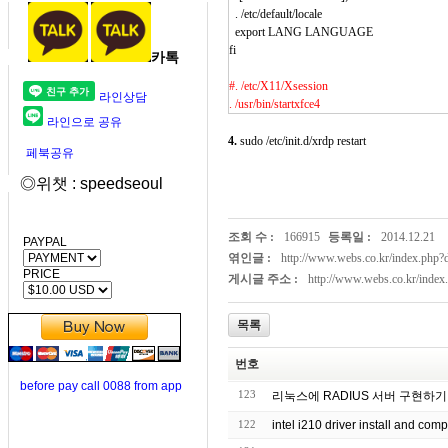
. /etc/default/locale
export LANG LANGUAGE
fi
카톡
#. /etc/X11/Xsession
라인상담
. /usr/bin/startxfce4
라인으로 공유
4.
sudo /etc/init.d/xrdp restart
페북공유
◎위챗 : speedseoul
조회 수 :
166915
등록일 :
2014.12.21
PAYPAL
엮인글 :
http://www.webs.co.kr/index.php
PRICE
게시글 주소 :
http://www.webs.co.kr/inde
목록
번호
before pay call 0088 from app
123
리눅스에 RADIUS 서버 구현하기
122
intel i210 driver install and com