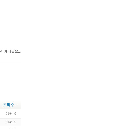
이 게시물을...
조회 수
318448
316587