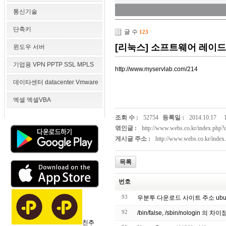
통신기술
단축키
글 수
123
[리눅스] 소프트웨어 레이드
윈도우 서버
기업용 VPN PPTP SSL MPLS
http://www.myservlab.com/214
데이타센터 datacenter Vmware
엑셀 엑셀VBA
조회 수 :
52754
등록일 :
2014.10.17
엮인글 :
http://www.webs.co.kr/index.ph
게시글 주소 :
http://www.webs.co.kr/inde
목록
번호
93
우분투 다운로드 사이트 주소 ubuntu do
92
/bin/false, /sbin/nologin 의 차이
친추