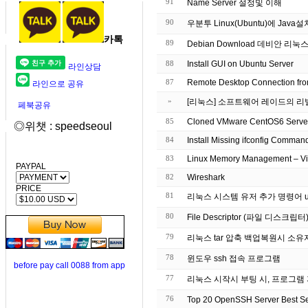
91
Name Server 설정및 이해
90
우분투 Linux(Ubuntu)에 Jav
카톡
89
Debian Download 데비안 리
88
Install GUI on Ubuntu Server
라인상담
87
Remote Desktop Connection fro
라인으로 공유
»
[리눅스] 소프트웨어 레이드의 리
페북공유
85
◎위챗 : speedseoul
84
Install Missing ifconfig Comman
83
Linux Memory Management – Vi
PAYPAL
82
Wireshark
PRICE
81
리눅스 시스템 유저 추가 명령어 u
80
File Descriptor (파일 디스
79
리눅스 tar 압축 백업복원시 소
78
윈도우 ssh 접속 프로그램
before pay call 0088 from app
77
리눅스 시작시 부팅 시, 프로그램
76
Top 20 OpenSSH Server Best 