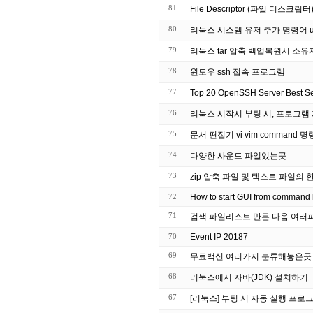
81
File Descriptor (파일 디스
80
리눅스 시스템 유저 추가 명령어 u
79
리눅스 tar 압축 백업복원시 소
78
윈도우 ssh 접속 프로그램
77
Top 20 OpenSSH Server Best 
76
리눅스 시작시 부팅 시, 프로그램
75
문서 편집기 vi vim command 
74
다양한 사운드 파일있는곳
73
zip 압축 파일 및 텍스트 파일의 
72
How to start GUI from command 
71
검색 파일리스트 만든 다음 여러
70
Event IP 20187
69
무료백신 여러가지 분류해놓은곳
68
리눅스에서 자바(JDK) 설치하기
67
[리눅스] 부팅 시 자동 실행 프로