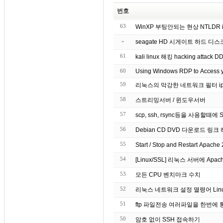
번호
63
WinXP 부팅안되는 현상 NTLDR is
»
seagate HD 시게이트 하드 디
61
kali linux 해킹 hacking attack DD
60
Using Windows RDP to Access y
59
리눅스의 막강한 네트워크 필터 ipt
58
스트리밍서버 / 윈도우서버
57
scp, ssh, rsync등을 사용할
56
Debian CD DVD 다운로드 
55
Start / Stop and Restart A
54
[Linux/SSL] 리눅스 서버에 Apach
53
모든 CPU 벤치마크 수치
52
리눅스 네트워크 설정 멸령어 Lin
51
ftp 파일전송 여러파일을 한번에
50
암호 없이 SSH 접속하기