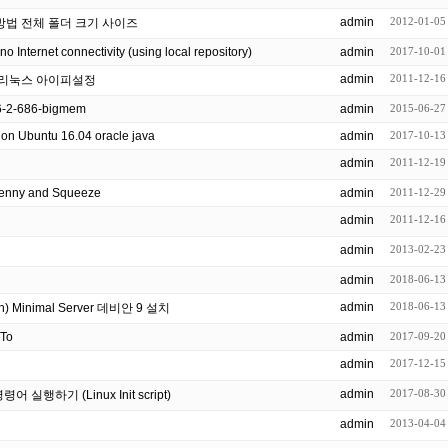
admin
2012-01-05
인방법 전체 폴더 크기 사이즈
no Internet connectivity (using local repository)
admin
2017-10-01
admin
2011-12-16
ian , 리눅스 아이피설정
.26-2-686-bigmem
admin
2015-06-27
How To Install Java with Apt-Get on Ubuntu 16.04 oracle java
admin
2017-10-13
admin
2011-12-19
 Lenny and Squeeze
admin
2011-12-29
admin
2011-12-16
admin
2013-02-23
admin
2018-06-13
admin
2018-06-13
etch) Minimal Server 데비안 9 설치
-To
admin
2017-09-20
admin
2017-12-15
admin
2017-08-30
행하기 (Linux Init script)
admin
2013-04-04