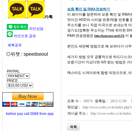
보증 확인 및 RMA전송하기
이 페이지를 방문하여 보증 확인 및 RM
카톡
맛이간 HDD의 시리얼 번호/제품 번호를 
주소지를 보니 직접 미국으로 보내는게 아니
라인상담
경기도(정확한 주소지는 ??)에 위치한 D
RMA 전송방법은
이 
라인으로 공유
http://kaicnet.net/175
페북공유
본인도 세번째 방법으로 해 보려다가 너무 
◎위챗 : speedseoul
세가지 방법 모두 공통적으로 하드디스크
보증기간이 지났다면 A/S 받는 방법은 거의
PAYPAL
맥스터도 시게이트에 합병 되었으므로, 아
PRICE
조회 수 :
60974
등록일 :
2013.12.09
엮인글 :
http://www.webs.co.kr/index.php
게시글 주소 :
http://www.webs.co.kr/inde
before pay call 0088 from app
목록