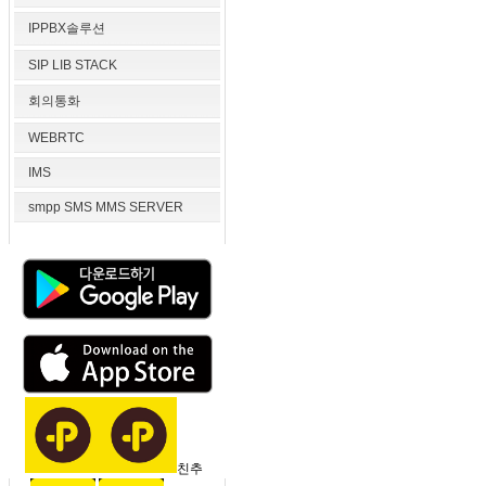
IPPBX솔루션
SIP LIB STACK
회의통화
WEBRTC
IMS
smpp SMS MMS SERVER
친추