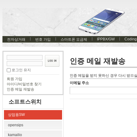
IPPBX/GW
Coding
전자상거래
번호 가입
스마트폰 요금제
인증 메일 재발송
로그인 유지
인증 메일을 받지 못하신 경우 다시 받으실
회원 가입
이메일 주소
아이디/비밀번호 찾기
인증 메일 재발송
소프트스위치
상업용SW
opensips
kamailio