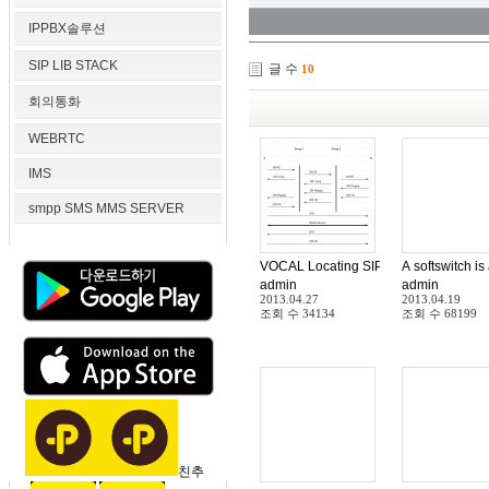
IPPBX솔루션
SIP LIB STACK
글 수
10
회의통화
WEBRTC
IMS
smpp SMS MMS SERVER
VOCAL Locating SIP Servers
A softswitch i
admin
admin
2013.04.27
2013.04.19
조회 수
34134
조회 수
68199
친추