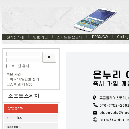
IPPBX/GW
Coding
전자상거래
번호 가입
스마트폰 요금제
로그인 유지
회원 가입
아이디/비밀번호 찾기
인증 메일 재발송
소프트스위치
상업용SW
opensips
kamailio