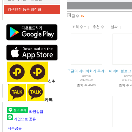
검색엔진 등록 최적화
글 수
15
조회 수
추천 수
날짜
구글의 네이버화가 우려되는 이유
네이버 블로그
admin
admi
2012.05.09
2013.05
친추
조회 수
조회 수
42469
4
카톡
라인상담
라인으로 공유
페북공유