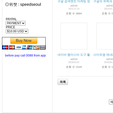
구글 검색엔진 마케팅 정보
구글의 위력과 검색
◎위챗 : speedseoul
admin
admi
2013.11.13
2014.01
조회 수
조회 수
38884
3
PAYPAL
PRICE
네이버 웹마스터 도구 활용하기
사이트맵 제네레이터 J
before pay call 0088 from app
admin
admi
2018.05.01
2018.04
조회 수
조회 수
19449
1
목록