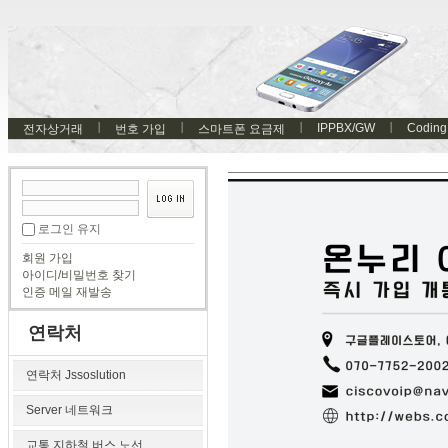
IPPBX/GW
Coding
전자상거래
번호 가입
스마트폰 요금제
로그인 유지
회원 가입
아이디/비밀번호 찾기
인증 메일 재발송
연락처
연락처 Jssoslution
Server 네트워크
교통 지하철 버스 노선