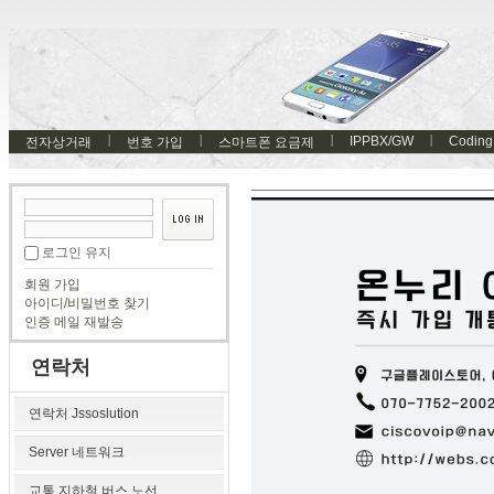
IPPBX/GW
Coding
전자상거래
번호 가입
스마트폰 요금제
로그인 유지
회원 가입
아이디/비밀번호 찾기
인증 메일 재발송
연락처
연락처 Jssoslution
Server 네트워크
교통 지하철 버스 노선