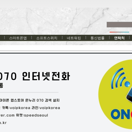
한국어
스마트폰앱
소프트스위치
네트워킹
통신법률
연락처