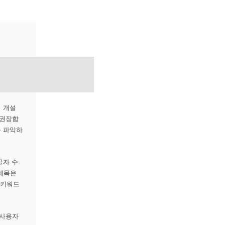
의 개설
 권장합
를 파악하
글자 수
 제목은
 키워드
 사용자