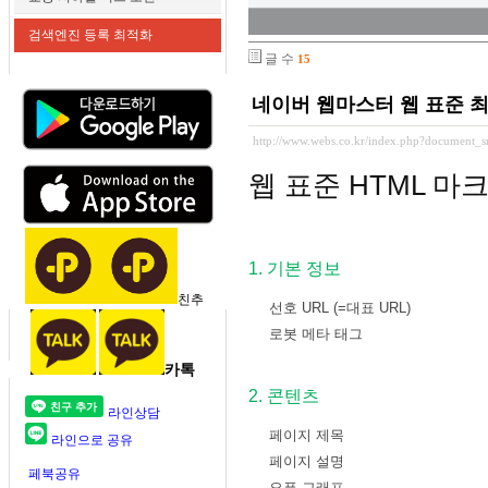
검색엔진 등록 최적화
글 수
15
네이버 웹마스터 웹 표준 
http://www.webs.co.kr/index.php?document_
웹 표준 HTML 마
1. 기본 정보
친추
선호 URL (=대표 URL)
본문링크
로봇 메타 태그
본문링크 이동
카톡
2. 콘텐츠
라인상담
페이지 제목
라인으로 공유
본문링크 이동
페이지 설명
본문링크 이동
페북공유
오픈 그래프