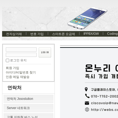
IPPBX/GW
Coding
전자상거래
번호 가입
스마트폰 요금제
로그인 유지
회원 가입
아이디/비밀번호 찾기
인증 메일 재발송
연락처
연락처 Jssoslution
Server 네트워크
교통 지하철 버스 노선