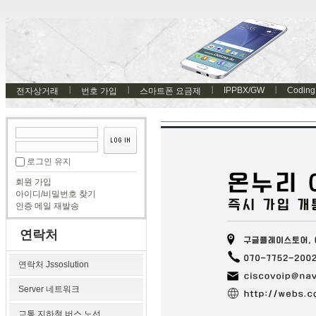
IPPBX/GW
Coding
전자상거래
번호 가입
스마트폰 요금제
로그인 유지
회원 가입
아이디/비밀번호 찾기
인증 메일 재발송
연락처
연락처 Jssoslution
Server 네트워크
교통 지하철 버스 노선