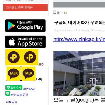
검색엔진 등록 최적화
글 수
15
구글의 네이버화가 우려되
http://www.webs.co.kr/index.php?document_s
http://www.zinicap.kr/
친추
카톡
라인상담
라인으로 공유
오늘 구글(google)
페북공유