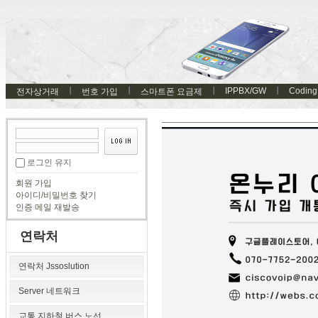
IPPBX/GW
Coding
전자상거래
번호 가입
스마트폰 요금제
로그인 유지
회원 가입
아이디/비밀번호 찾기
인증 메일 재발송
연락처
연락처 Jssoslution
Server 네트워크
교통 지하철 버스 노선