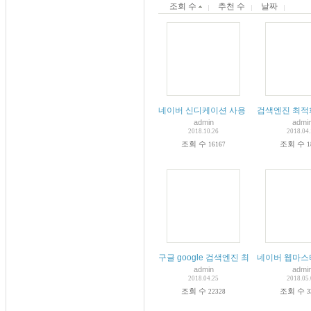
조회 수
추천 수
날짜
네이버 신디케이션 사용 가이드
검색엔진 최적화
admin
admi
2018.10.26
2018.04
조회 수
조회 수
16167
1
구글 google 검색엔진 최적화(SEO) 초
네이버 웹마스터
admin
admi
2018.04.25
2018.05
조회 수
조회 수
22328
3