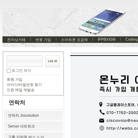
IPPBX/GW
Coding
전자상거래
번호 가입
스마트폰 요금제
로그인 유지
회원 가입
아이디/비밀번호 찾기
인증 메일 재발송
연락처
연락처 Jssoslution
Server 네트워크
교통 지하철 버스 노선