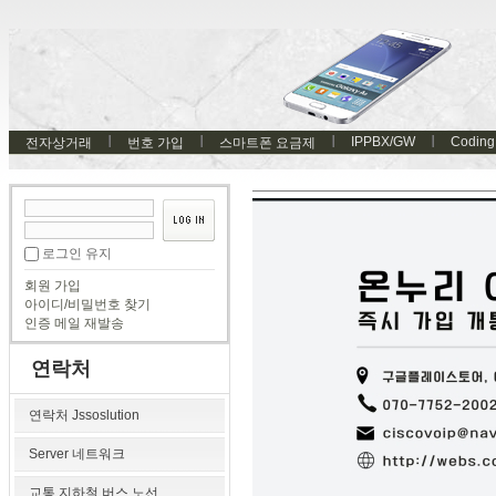
IPPBX/GW
Coding
전자상거래
번호 가입
스마트폰 요금제
로그인 유지
회원 가입
아이디/비밀번호 찾기
인증 메일 재발송
연락처
연락처 Jssoslution
Server 네트워크
교통 지하철 버스 노선