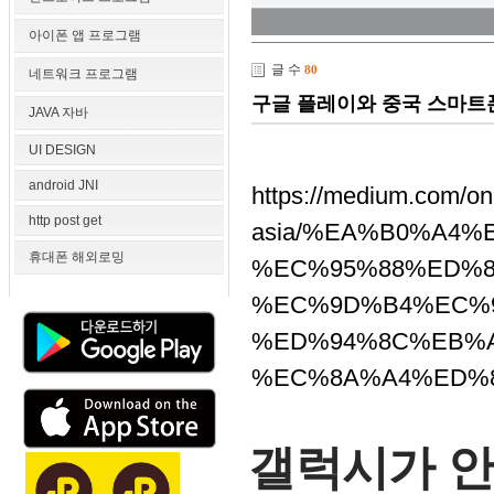
아이폰 앱 프로그램
글 수
80
네트워크 프로그램
구글 플레이와 중국 스마트
JAVA 자바
UI DESIGN
android JNI
https://medium.com/on
http post get
asia/%EA%B0%A4
휴대폰 해외로밍
%EC%95%88%ED%8
%EC%9D%B4%EC%9
%ED%94%8C%EB%A
%EC%8A%A4%ED%86
갤럭시가 안