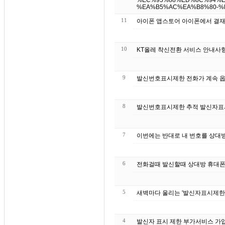
%EC%95%88%ED%8C%94%E
%EA%B5%AC%EA%B8%80-%
11
아이폰 앱스토어 아이폰에서 결재
10
9
발신번호표시제한 전화가 계속 옵
8
발신번호표시제한 추적 발신자표시제
7
이번에는 반대로 내 번호를 상대방
6
전화걸때 발신할때 상대방 휴대폰 
5
새벽마다 울리는 '발신자표시제한'
4
발신자 표시 제한 부가서비스 가입 