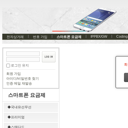
IPPBX/GW
Coding
전자상거래
번호 가입
스마트폰 요금제
회
로그인 유지
회원 가입
아이디/비밀번호 찾기
인증 메일 재발송
스마트폰 요금제
◆국내유선무선
◆프리미엄
◆스탠다드