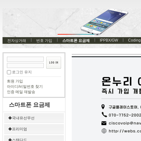
IPPBX/GW
Coding
전자상거래
번호 가입
스마트폰 요금제
로그인 유지
회원 가입
아이디/비밀번호 찾기
인증 메일 재발송
스마트폰 요금제
◆국내유선무선
◆프리미엄
◆스탠다드