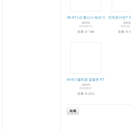
SK KT LG 통신사 해외 데이타 로밍 단점
언락폰이란? 
admin
admi
2019.09.23
2019.05
조회 수
조회 수
7486
1
에넥스텔레콤 알뜰폰 KT LG 제일 저렴
admin
2018.09.07
조회 수
8125
목록