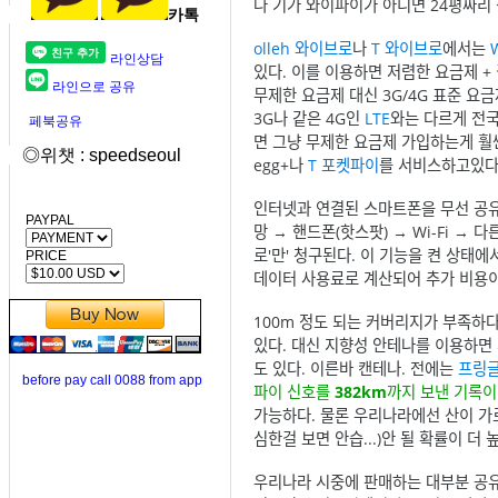
나 기가 와이파이가 아니면 24평짜리
카톡
olleh 와이브로
나
T 와이브로
에서는
라인상담
있다. 이를 이용하면 저렴한 요금제 +
라인으로 공유
무제한 요금제 대신 3G/4G 표준 요
3G나 같은 4G인
LTE
와는 다르게 전
페북공유
면 그냥 무제한 요금제 가입하는게 훨씬
◎위챗 : speedseoul
egg+나
T 포켓파이
를 서비스하고있다
인터넷과 연결된 스마트폰을 무선 공유
PAYPAL
망 → 핸드폰(핫스팟) → Wi-Fi 
로'만' 청구된다. 이 기능을 켠 상태에
PRICE
데이터 사용료로 계산되어 추가 비용이
100m 정도 되는 커버리지가 부족하
있다. 대신 지향성 안테나를 이용하면
도 있다. 이른바 캔테나. 전에는
프링
before pay call 0088 from app
파이 신호를
382km
까지 보낸 기록이
가능하다. 물론 우리나라에선 산이 가
심한걸 보면 안습...)안 될 확률이 더 
우리나라 시중에 판매하는 대부분 공유