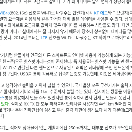
 집에서는 어디서든 고감도로 잡힌다. 기가 와이파이는 발신 범위가 상당히 좁다
WiBro
(802.16e) 신호를 Wi-Fi로 바꿔주는 단말기(각각
KT 에그
와 T 브릿지)
 결합 요금제를 이용해서 같은 가격대 대비 많은 데이터를 사용할 수 있다. 상
금제 + 와이브로 요금제로 값싸게 많은 데이터를 사용하는 사람들도 많다. 다만
국망이 아니고 실내에서는 잘 터지지 않기 때문에 장소에 상관없이 데이터를 
 낫다. 2014년 부터는
LTE
신호를 Wi-Fi로 바꿔주는 KT 와이브로 하이브리드
.
기처럼 만들어서 인근의 다른 스마트폰도 인터넷 사용이 가능하게 되는 기능(3
→ 다른 핸드폰)으로 핫스팟이라는것이 존재한다. 즉 사용료는 핫스팟 기능을 켠 핸
서 Wi-Fi로 연결된 다른 핸드폰으로 사용된 트래픽은 테더링에 쓰인 핸드폰의 
 청구된다. USB를 통해 컴퓨터로 접속하는것도 가능한데, 이것은 테더링이라
다고 생각하면 출력을 키워서 넓힐 수 있으나, 국내법상 모든 무선기기는 출력 
 개활지에서 커버리지를 1km 수준까지 늘릴 수는 있다. 심지어는 깡통을 이용
글스
통을 이용해서 만들 수도 있었지만 통이 작아지면서 현재는 만들지 못한다
 있다.
실제로 RX TX 단 모두 파라볼라 안테나를 사용하면 수십 km 떨어진 
로막거나 주변 전파간섭이 심하고 무선 출력 제한이 생각보다 세기 때문에(그
높다.
기는 적어도 장애물이 없는 개활지에선 250m까지는 대부분 신호가 도달한다. 