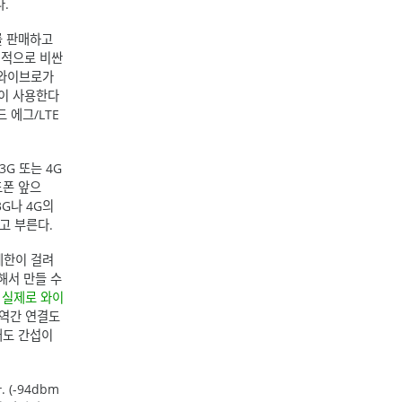
.
를 판매하고
대적으로 비싼
 와이브로가
많이 사용한다
 에그/LTE
G 또는 4G
드폰 앞으
3G나 4G의
고 부른다.
제한이 걸려
해서 만들 수
.
실제로 와이
지역간 연결도
래도 간섭이
(-94dbm