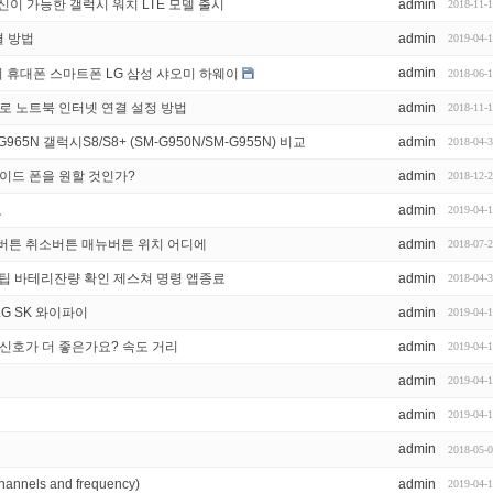
이 가능한 갤럭시 워치 LTE 모델 출시
admin
2018-11-
결 방법
admin
2019-04-
admin
외 휴대폰 스마트폰 LG 삼성 샤오미 하웨이
2018-06-
로 노트북 인터넷 연결 설정 방법
admin
2018-11-
G965N 갤럭시S8/S8+ (SM-G950N/SM-G955N) 비교
admin
2018-04-
 안드로이드 폰을 원할 것인가?
admin
2018-12-
도
admin
2019-04-
가기 버튼 취소버튼 매뉴버튼 위치 어디에
admin
2018-07-
 팁 바테리잔량 확인 제스쳐 명령 앱종료
admin
2018-04-
LG SK 와이파이
admin
2019-04-
이 신호가 더 좋은가요? 속도 거리
admin
2019-04-
admin
2019-04-
admin
2019-04-
admin
2018-05-
els and frequency)
admin
2019-04-