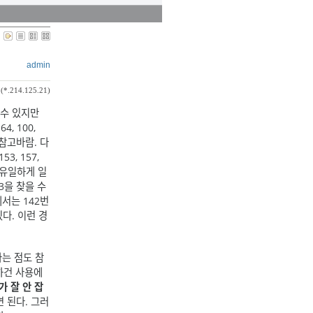
admin
(*.214.125.21)
 수 있지만
4, 100,
참고바람. 다
3, 157,
 유일하게 일
3을 찾을 수
에서는 142번
다. 이런 경
다는 점도 참
하건 사용에
가 잘 안 잡
 된다. 그러