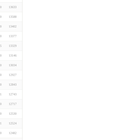
10
13633
10
13588
30
13402
30
13377
05
13329
10
13146
10
13034
30
12927
10
12843
01
12743
10
12717
10
12530
01
12524
10
12482