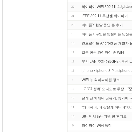
와이파이 WIFI 802.11b/a/g/n/
22
IEEE 802.11 무선랜 와이파이
21
아이폰X 한달 동안 쓴 후기
20
아이폰X 구입을 망설이는 당신을
19
안드로이드 Android 폰 개발자
18
일본 한국 와이파이 존 WIFI
17
무선 LAN 주파수(5GHz), 무선 LA
16
iphone x iphone 8 Plus ipho
15
WIFI tip 와이파이팁 정보
LG 'G7 씽큐' 오디오로 무장…"
13
날개 단 차세대 공유기, 넷기어 
12
"와이파이, 다 같은게 아니다" 8
11
S8+ 에서 s9+ 기변 한 후기요
10
와이파이 WIFI 특징
9