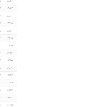
10
16784
10
15487
14
15371
16
15238
30
15085
23
15013
10
14610
24
14487
30
14384
10
14216
10
14107
10
14059
10
13892
04
13855
10
13718