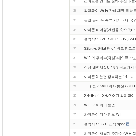
스마트폰 없이도 전화 수신과 발신
37
와이파이 Wi-Fi 간섭 체크 및 해
36
듀얼 유심 폰 종류 기기 국내 국
35
아이폰 테더링(개인용 핫스팟)으
34
갤럭시S9/S9+ SM-G960N, SM-
33
32bit vs 64bit 왜 64 비트
32
WIFI의 주파수(채널) 대역폭 속
31
삼성 갤럭시 5 6 7 8 9 뒤로
30
아이폰 X 완전 정복하는 14가지
29
국내 한국 WIFI 역사 통신사 KT 
28
2.4GHz? 5GHz? 어떤 와이파
27
WIFI 와이파이 보안
26
와이파이 기타 정보 WIFI
25
갤럭시 S9 S9+ 스펙 spec
24
와이파이 채널과 주파수 (WiFi Chann
23