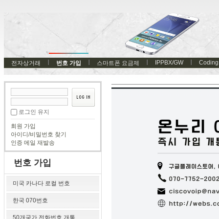
IPPBX/GW
Coding
전자상거래
번호 가입
스마트폰 요금제
로그인 유지
회원 가입
아이디/비밀번호 찾기
인증 메일 재발송
번호 가입
미국 카나다 로컬 번호
한국 070번호
50개국가 전화번호 개통