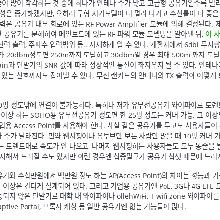
이 많이 착각하는 것 중에 하나가 안테나 수가 많고 고급형 공유기일수록 멀
정성은 증가하겠지만, 오히려 구형 저가모델이 더 멀리 나가고 수신률이 더 좋은
 공유기 내부 회로에 있는 RF Power Amplifier 모듈에 의해 결정된다. 
 공유기를 분해하여 메인보드에 있는 RF 파워 모듈 모델명을 알아낸 뒤,
이 
력 출력, 주파수 입력범위 등.. 자세하게 알 수 있다. 개활지에서 6dbi 무지
가 20dbm정도면 250m까지 도달하고 30dbm일 경우 최대 500m 까지 도
ain과 단말기의 SNR 값에 따라 정상적인 통신이 좌지우지 될 수 있다. 안테나
 있는 신호까지도 잡아낼 수 있다. 무선 랜카드의 안테나와 TX 출력이 어떻게
 10명 정도밖에 연결이 불가능하다. 특히나 저가 유무선공유기 와이파이로 토
 이상 하는 SOHO용 유무선공유기 정도면 한 25명 정도는 커버 가능. 그 이
용 Access Point를 사용해야 한다. 사실 같은 공유기를 두고도 사용자들이
 수가 달라진다. 만약 웹서핑이나 유투브만 보는 사람만 많을 때 10명 커버 
는 토렌트대로 속도가 안 나오고, 나머지 웹서핑하는 사용자들도 모두 똥줄을 탈
차지해서 느려질 수도 있지만 이런 경우엔 십중팔구가 공유기 칩셋 때문에 느려
와 수십만원에서 백만원 정도 하는 AP(Access Point)의 차이는 성능과 
 이상은 견디게 설계되어 있다. 그리고 기업용 공유기엔 PoE, 3G나 4G LTE
인증되지 않은 단말기로 대학 내 와이파이나 ollehWiFi, T wifi zone 와이파
ive Portal, 프록시 캐싱 등 일반 공유기엔 없는 기능들이 많다.