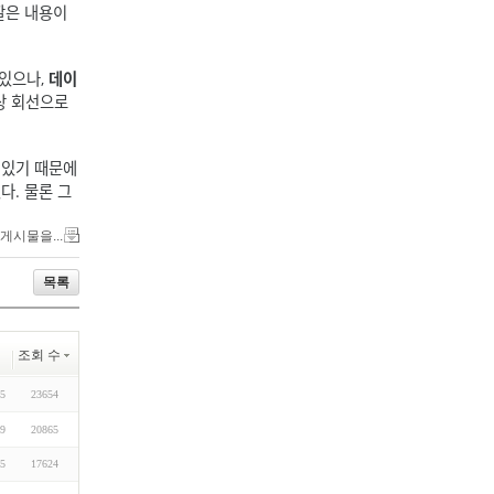
깔은 내용이
 있으나,
데이
상 회선으로
 있기 때문에
다. 물론 그
 게시물을...
목록
조회 수
05
23654
09
20865
05
17624