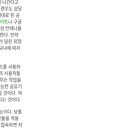
리 나간다고
 경우도 상당
제대로 된 공
사이트
나 구글
향성 안테나를
달한다. 만약
가 달린 외장
 되냐에 따라
렌트를 사용하
상의 사용자들
 무슨 작업을
가능한 공유기
 것이다. 여
지는 것이다.
기능이다. 보통
 모듈을 적용
이를 접속하면 자