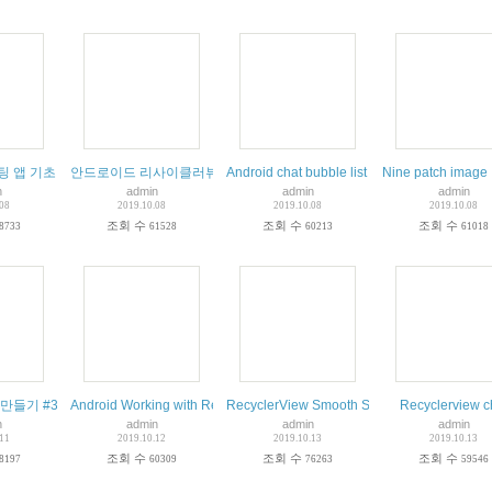
초 Android Chat Tutorial: Building a Messaging UI
안드로이드 리사이클러뷰 기본 사용법. (Android RecyclerView)
Android chat bubble list view
Nine patch i
n
admin
admin
admin
.08
2019.10.08
2019.10.08
2019.10.08
조회 수
조회 수
조회 수
8733
61528
60213
61018
lerView
들기 #34 파이어베이스 DB연동 리사이클러 뷰 (Firebase RecyclerView)
Android Working with Recycler View 리사이클러 뷰 안드로이드 초보 
RecyclerView Smooth Scroll Android Studio
Recyclerview c
n
admin
admin
admin
.11
2019.10.12
2019.10.13
2019.10.13
조회 수
조회 수
조회 수
8197
60309
76263
59546