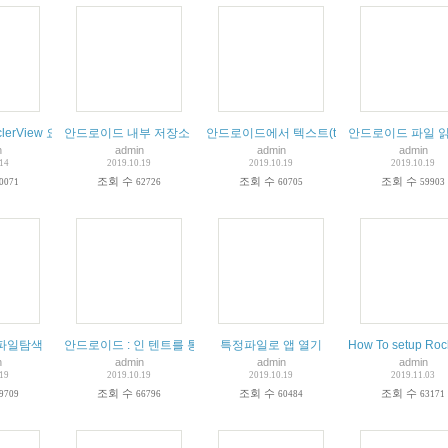
cyclerView 요약 자세한 동작 설명
안드로이드 내부 저장소 텍스트 파일 읽기 및 쓰기 한줄씩읽어오기 readli
안드로이드에서 텍스트(text) 파일 읽고 쓰기.
안드로이드 파일 읽
n
admin
admin
admin
.14
2019.10.19
2019.10.19
2019.10.19
조회 수
조회 수
조회 수
0071
62726
60705
59903
파일탐색
안드로이드 : 인 텐트를 통해 특정 폴더를 열고 파일 브라우저에 내용을 
특정파일로 앱 열기
How To setup Roc
n
admin
admin
admin
.19
2019.10.19
2019.10.19
2019.11.03
조회 수
조회 수
조회 수
9709
66796
60484
63171