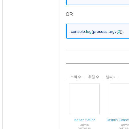
OR
1
console
.
log
(
process
.
argv
[
2
]
)
;
조회 수
추천 수
날짜
Inetlab.SMPP
Jasmin Gatew
admin
admi
2017.08.19
2017.08