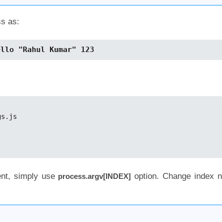
s as:
ello "Rahul Kumar" 123
s.js

ent, simply use
option. Change index 
process.argv[INDEX]