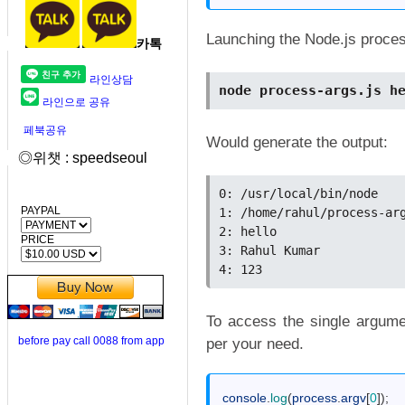
Launching the Node.js proces
카톡
라인상담
node process-args.js h
라인으로 공유
페북공유
Would generate the output:
◎위챗 : speedseoul
0: /usr/local/bin/node

PAYPAL
1: /home/rahul/process-arg
2: hello

PRICE
3: Rahul Kumar

To access the single argum
before pay call 0088 from app
per your need.
1
console
.
log
(
process
.
argv
[
0
]
)
;