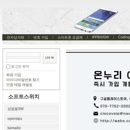
IPPBX/GW
Coding
전자상거래
번호 가입
스마트폰 요금제
로그인 유지
회원 가입
아이디/비밀번호 찾기
인증 메일 재발송
소프트스위치
상업용SW
opensips
kamailio