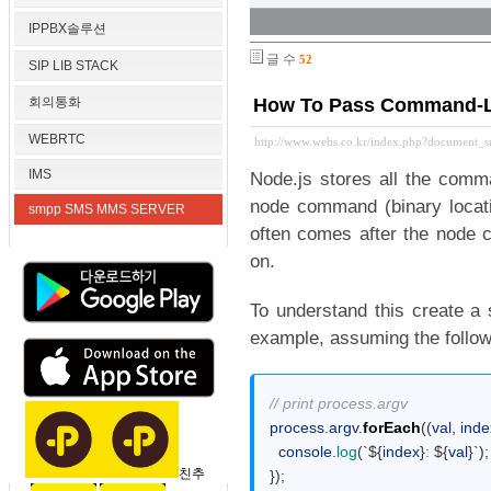
IPPBX솔루션
글 수
52
SIP LIB STACK
회의통화
How To Pass Command-Li
WEBRTC
http://www.webs.co.kr/index.php?document_
IMS
Node.js stores all the comma
node command (binary locatio
smpp SMS MMS SERVER
often comes after the node c
on.
To understand this create a
example, assuming the followi
1
// print process.argv
2
process
.
argv
.
forEach
(
(
val
,
inde
3
console
.
log
(
`
$
{
index
}
:
$
{
val
}
`
)
;
친추
4
}
)
;