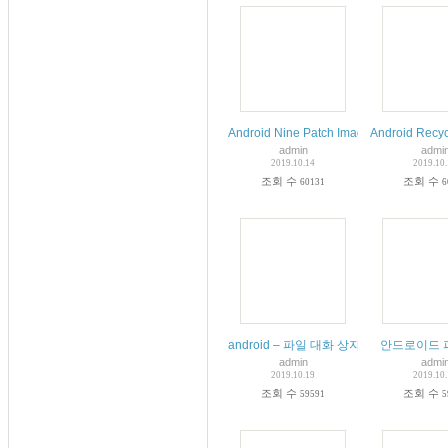
Android Nine Patch Image Example
Android Re
admin
admi
2019.10.14
2019.10
조회 수
조회 수
60131
6
android – 파일 대화 상자 선택
안드로이드 
admin
admi
2019.10.19
2019.10
조회 수
조회 수
59591
5