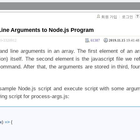
회원 가입
로그인
ne Arguments to Node.js Program
srl=3320912
61387
2019.11.15
19:41:48 
nd line arguments in an array. The first element of an ar
n) itself. The second element is the javascript file we ref
ommand. After that, the arguments are stored in third, fou
 sample Node.js script and execute script with some argu
ng script for process-args.js:
x
)
=
>
{