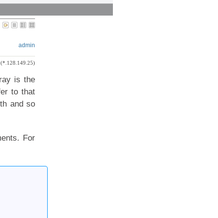
admin
(*.128.149.25)
ray is the
er to that
rth and so
ments. For