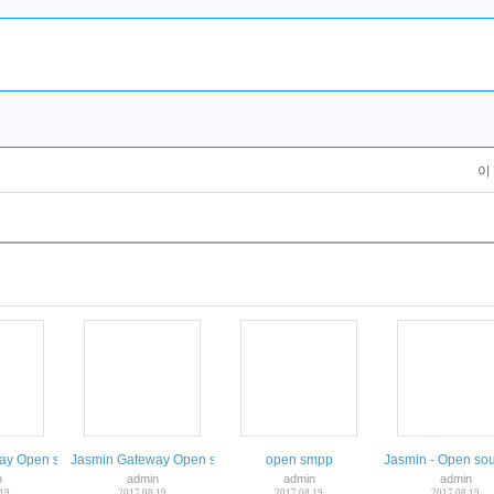
이
ay Open source SMS Gateway
Jasmin Gateway Open source SMS Gateway The message router
open smpp
Jasmin - Open so
n
admin
admin
admin
.19
2017.08.19
2017.08.19
2017.08.19