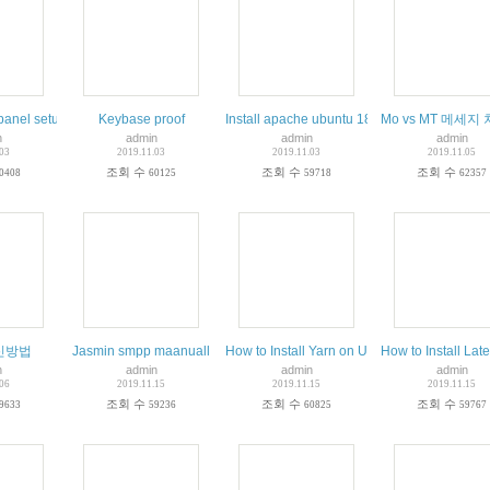
.04 LTS
panel setup
Keybase proof
Install apache ubuntu 18.04 phpmyadmin 
Mo vs MT 메세지
n
admin
admin
admin
.03
2019.11.03
2019.11.03
2019.11.05
조회 수
조회 수
조회 수
0408
60125
59718
62357
신방법
Jasmin smpp maanuall
How to Install Yarn on Ubuntu, Debian & Lin
How to Install La
n
admin
admin
admin
.06
2019.11.15
2019.11.15
2019.11.15
조회 수
조회 수
조회 수
9633
59236
60825
59767