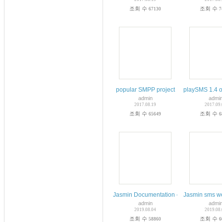
조회 수
조회 수
67130
7
popular SMPP project
playSMS 1.4 o
admin
admi
2017.08.19
2017.09
조회 수
조회 수
65649
6
Jasmin Documentation - Read the Docs
Jasmin sms w
admin
admi
2019.08.04
2019.08
조회 수
조회 수
58860
6