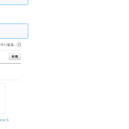
 게시물을...
목록
urce SMS gateway http://jasminsms.com