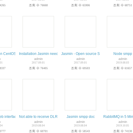
조회 수
조회 수
조회 수
4265
76668
65906
68751
n CentOS 7.2 with MariaDB 5.5.50
Installation Jasmin needs a working RabbitMQ and Redis servers
Jasmin - Open source SMS gateway SMPP Cli
Node smpp
n
admin
admin
admin
.01
2017.09.01
2017.09.01
2019.08.03
조회 수
조회 수
조회 수
8337
76405
69503
61657
 smpp
eb interface - PowerSMPP
Not able to receive DLR from SMPP - Jasmin
Jasmin smpp doc
RabbitMQ in 
n
admin
admin
admin
.04
2019.08.04
2019.08.04
2019.10.05
조회 수
조회 수
조회 수
0777
60701
58543
74130