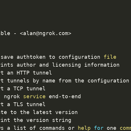
able - 
<
alan@ngrok.com
>
 save authtoken to configuration 
file
ints author and licensing information

t an HTTP tunnel

rt tunnels by name from the configuration
t a TCP tunnel

t
 ngrok 
service
 end-to-end

t a TLS tunnel

te to the latest version

int the version string

ws a list of commands or 
help
for
 one 
com