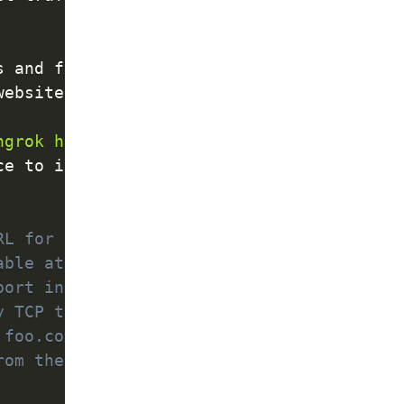
 and firewalls to the

ebsites, build/test

ngrok help <command>'
.
ce to inspect traffic.

RL for port 80 web server
able at baz.ngrok.io
port instead of localhost
y TCP traffic to port 22
 foo.com to port 443
rom the configuration file