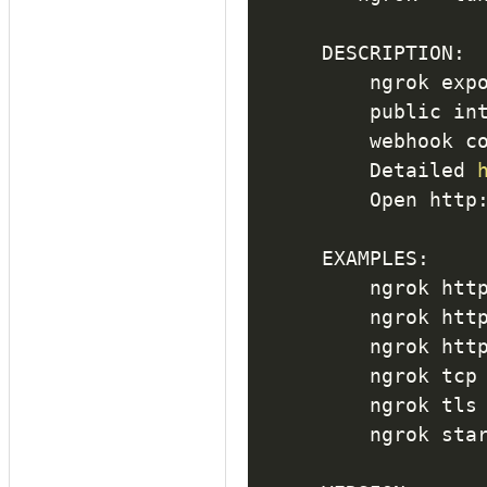
DESCRIPTION:

    ngrok exp
    public in
    webhook co
    Detailed 
    Open http
EXAMPLES:

    ngrok htt
    ngrok htt
    ngrok htt
    ngrok tcp
    ngrok tls
    ngrok sta