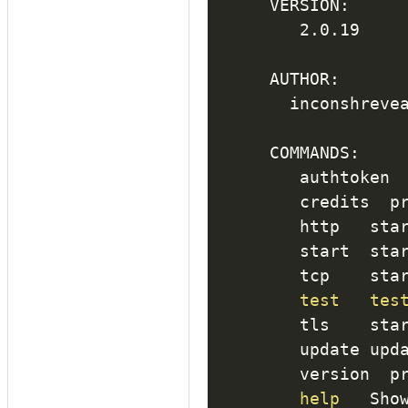
VERSION:

   2.0.19

AUTHOR:

  inconshreve
COMMANDS:

   authtoken 
   credits  pr
   http   star
   start  sta
   tcp    star
test
tes
   tls    star
   update upda
   version  pr
help
   Sho