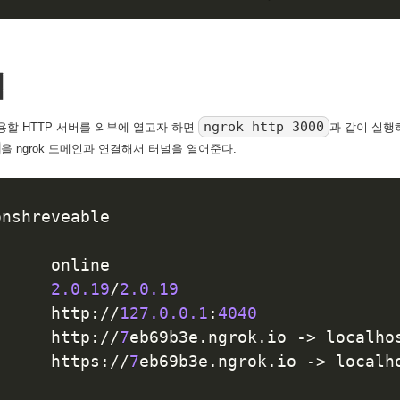
법
ngrok http 3000
용할 HTTP 서버를 외부에 열고자 하면
과 같이 실행
을 ngrok 도메인과 연결해서 터널을 열어준다.
onshreveable                             
     online

      
2.0
.19
/
2.0
.19
      http
:
/
/
127.0
.0
.1
:
4040
      http
:
/
/
7
eb69b3e
.
ngrok
.
io 
-
>
 localho
      https
:
/
/
7
eb69b3e
.
ngrok
.
io 
-
>
 localh