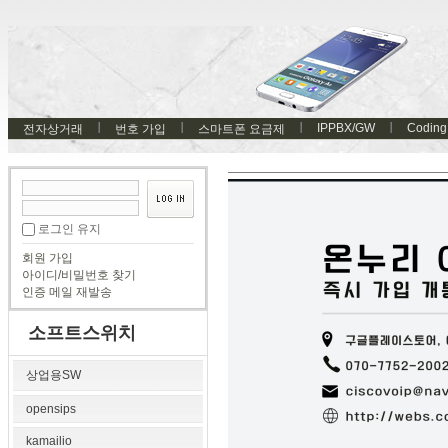
IPPBX/GW
Coding
전자상거래
번호 가입
스마트폰 요금제
로그인 유지
회원 가입
아이디/비밀번호 찾기
인증 메일 재발송
소프트스위치
상업용SW
opensips
kamailio