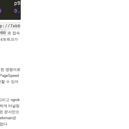
    p90

0
0.00
p://7eb6
000
로 접속
은 네트워크가
단한 명령어로
geSpeed
인할 수 있어
고 ngrok
단하게 터널링
법은 문서만으
omain은
없다.