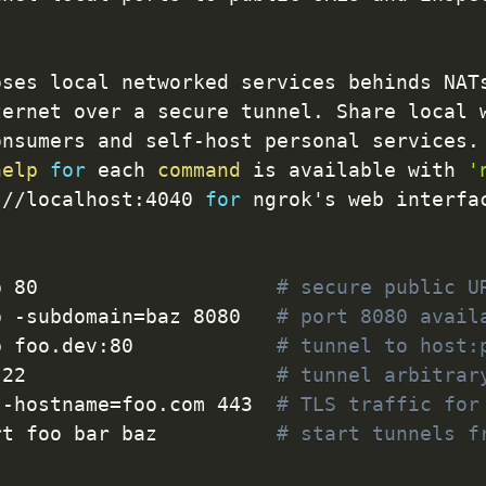
oses local networked services behinds NATs
ternet over a secure tunnel. Share local w
nsumers and self-host personal services.

help
for
 each 
command
 is available with 
'
://localhost:4040 
for
 ngrok's web interfa
p 80                    
# secure public U
p -subdomain
=
baz 8080   
# port 8080 avail
p foo.dev:80            
# tunnel to host:
 22                     
# tunnel arbitrar
 -hostname
=
foo.com 443  
# TLS traffic for
rt foo bar baz          
# start tunnels f