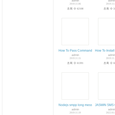
admin
admi
2019.11.06
2019.11
조회 수
조회 수
62108
5
How To Pass Command-Line Arguments 
How To Instal
admin
admi
2019.11.15
2019.11
조회 수
조회 수
61391
6
Nodejs smpp long message
JASMIN SMS G
admin
admi
2019.11.19
2022.01