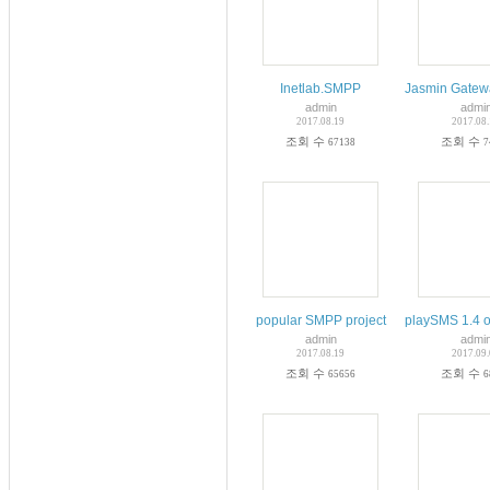
Inetlab.SMPP
Jasmin Gatew
admin
admi
2017.08.19
2017.08
조회 수
조회 수
67138
7
popular SMPP project
playSMS 1.4 o
admin
admi
2017.08.19
2017.09
조회 수
조회 수
65656
6