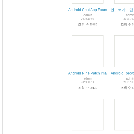
Android Chat App Example Using Recyc
안드로이드 앱 만
admin
admi
2019.10.08
2019.10
조회 수
조회 수
59480
5
Android Nine Patch Image Example
Android Re
admin
admi
2019.10.14
2019.10
조회 수
조회 수
60135
6