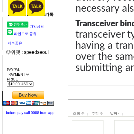
necessary als
카톡
Transceiver bin
라인상담
transceiver ty
라인으로 공유
having a tran
페북공유
◎위챗 : speedseoul
over the sam
submitting an
PAYPAL
PRICE
before pay call 0088 from app
조회 수
추천 수
날짜