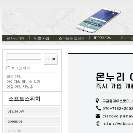
IPPBX/GW
Coding
전자상거래
번호 가입
스마트폰 요금제
로그인 유지
회원 가입
아이디/비밀번호 찾기
인증 메일 재발송
소프트스위치
상업용SW
opensips
kamailio