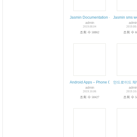
Jasmin Documentation - Read the Docs
Jasmin sms w
admin
admi
2019.08.04
2019.08
조회 수
조회 수
58862
6
Android Apps – Phone Calls and SMS
안드로이드 채팅 앱 기
admin
admi
2019.10.06
2019.10
조회 수
조회 수
58427
5