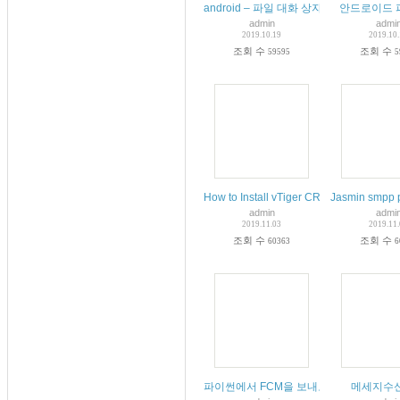
android – 파일 대화 상자 선택
안드로이드 
admin
admi
2019.10.19
2019.10
조회 수
조회 수
59595
5
How to Install vTiger CRM on Ubuntu 18
Jasmin smpp 
admin
admi
2019.11.03
2019.11
조회 수
조회 수
60363
6
파이썬에서 FCM을 보내보자.
메세지수