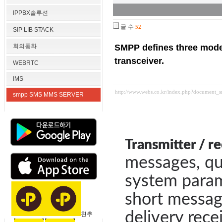
IPPBX솔루션
글 수
52
SIP LIB STACK
회의통화
SMPP defines three modes
transceiver.
WEBRTC
IMS
http://www.webs.co.kr/index.php?document_
smpp SMS MMS SERVER
Transmitter / r
messages, qu
system parame
short messag
delivery rece
친추