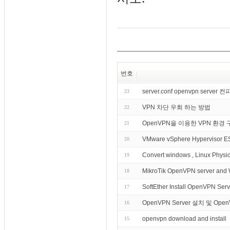
번호
server.conf openvpn ser
23
VPN 차단 우회 하는 방법
22
OpenVPN을 이용한 VPN 환경 
21
VMware vSphere Hypervisor ES
20
Convert windows , Linux Physic
19
MikroTik OpenVPN server and
18
SoftEther Install OpenVPN Ser
17
OpenVPN Server 설치 및 Open
16
openvpn download and install
15