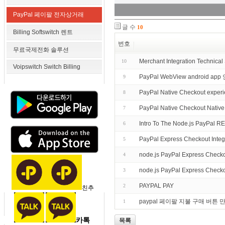
PayPal 페이팔 전자상거래
글 수
10
Billing Softswitch 렌트
번호
무료국제전화 솔루션
Merchant Integration Technica
10
Voipswitch Switch Billing
PayPal WebView android
9
PayPal Native Checkout e
8
PayPal Native Checkout 
7
Intro To The Node.js PayPal 
6
PayPal Express Checkout Integ
5
node.js PayPal Express Checkou
4
node.js PayPal Express Chec
3
PAYPAL PAY
2
친추
paypal 페이팔 지불 구매 버튼
1
카톡
목록