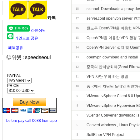
stunnel: Downloads a proxy des
18
카톡
server.conf openvpn ser
17
윈도우 OpenVPN을 이용한 VP
16
라인상담
OpenVPN을 이용한 VPN 환경 
라인으로 공유
15
OpenVPN Server 설치 및 Open
페북공유
14
◎위챗 : speedseoul
openvpn download and install
13
중국의 만리방화벽(Great Filre
12
PAYPAL
VPN 차단 우회 하는 방법
11
PRICE
중국에서 차단된 도메인 확인하
10
VMware vSphere Client 6.0 Up
9
VMware vSphere Hypervisor ES
8
vCenter Converter download is 
7
before pay call 0088 from app
Convert windows , Linux Physic
6
SoftEther VPN Project
5