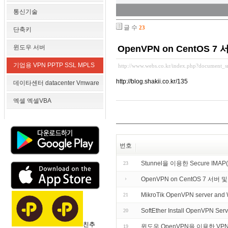
통신기술
글 수
23
단축키
윈도우 서버
OpenVPN on CentOS 
기업용 VPN PPTP SSL MPLS
http://www.webs.co.kr/index.php?document_
http://blog.shakii.co.kr/135
데이타센터 datacenter Vmware
엑셀 엑셀VBA
번호
Stunnel을 이용한 Secure IMAP
23
OpenVPN on CentOS 7 서
MikroTik OpenVPN server and
21
SoftEther Install OpenVPN Ser
20
친추
윈도우 OpenVPN을 이용한 VP
19