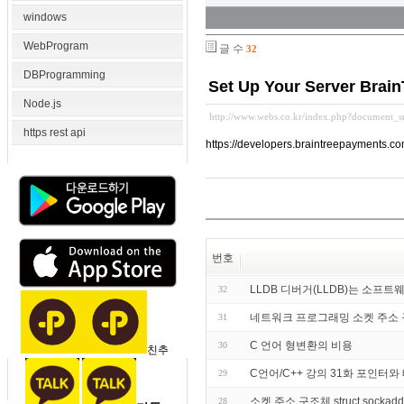
windows
WebProgram
글 수
32
DBProgramming
Set Up Your Server Brain
Node.js
http://www.webs.co.kr/index.php?document_
https rest api
https://developers.braintreepayments.com
번호
LLDB 디버거(LLDB)는 소프
32
네트워크 프로그래밍 소켓 주소
31
C 언어 형변환의 비용
30
친추
C언어/C++ 강의 31화 포인터와 
29
소켓 주소 구조체 struct sockaddr st
28