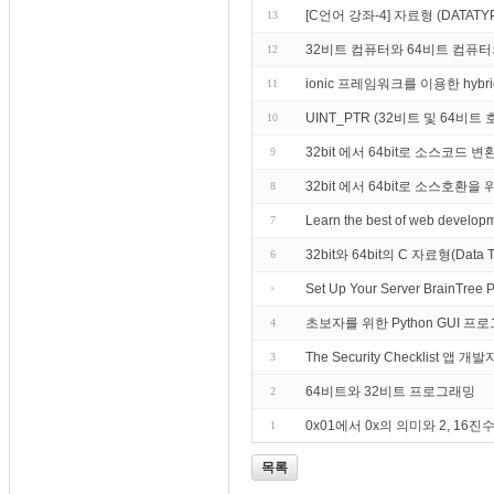
[C언어 강좌-4] 자료형 (DATATY
13
32비트 컴퓨터와 64비트 컴퓨
12
ionic 프레임워크를 이용한 hybrid
11
UINT_PTR (32비트 및 64비
10
32bit 에서 64bit로 소스코드 변
9
32bit 에서 64bit로 소스호환
8
Learn the best of web develop
7
32bit와 64bit의 C 자료형(Data
6
Set Up Your Server BrainTree 
초보자를 위한 Python GUI 프로
4
The Security Checklist 앱 개발
3
64비트와 32비트 프로그래밍
2
0x01에서 0x의 의미와 2, 16
1
목록