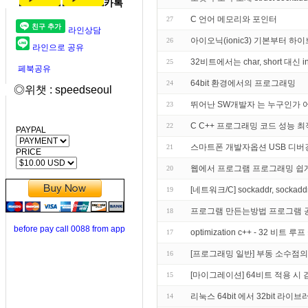
카톡
C 언어 메모리와 포인터
27
라인상담
아이오닉(ionic3) 기본부터 하
26
라인으로 공유
32비트에서는 char, short 대
25
페북공유
64bit 환경에서의 프로그래밍
24
◎위챗 : speedseoul
뛰어난 SW개발자 는 누구인가
23
C C++ 프로그래밍 코드 성능 최
22
PAYPAL
스마트폰 개발자옵션 USB 디버
21
PRICE
웹에서 프로그램 프로그래밍 쉽
20
[네트워크/C] sockaddr, sockad
19
프로그램 만든는방법 프로그램 
18
before pay call 0088 from app
optimization c++ - 32
17
[프로그래밍 일반] 부동 소수점의
16
[마이그레이션] 64비트 적용 시
15
리눅스 64bit 에서 32bit 라
14