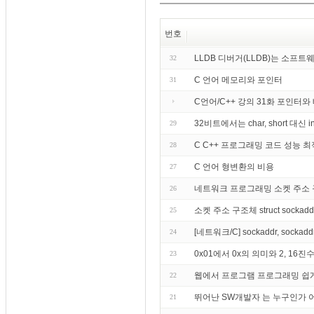
번호
LLDB 디버거(LLDB)는 소프
32
C 언어 메모리와 포인터
31
C언어/C++ 강의 31화 포인터와 
32비트에서는 char, short 대
29
C C++ 프로그래밍 코드 성능 최
28
C 언어 형변환의 비용
27
네트워크 프로그래밍 소켓 주소
26
소켓 주소 구조체 struct sockaddr st
25
[네트워크/C] sockaddr, sockad
24
0x01에서 0x의 의미와 2, 16
23
웹에서 프로그램 프로그래밍 쉽
22
뛰어난 SW개발자 는 누구인가
21