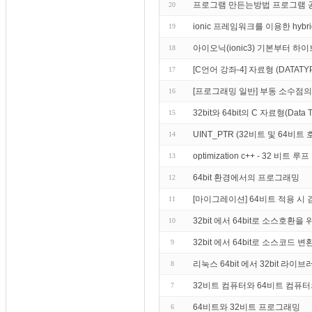
프로그램 만든는방법 프로그램 
20
ionic 프레임워크를 이용한 hybrid
19
아이오닉(ionic3) 기본부터 하
18
[C언어 강좌-4] 자료형 (DATATY
17
[프로그래밍 일반] 부동 소수점의
16
32bit와 64bit의 C 자료형(Data
15
UINT_PTR (32비트 및 64비
14
optimization c++ - 32
13
64bit 환경에서의 프로그래밍
12
[마이그레이션] 64비트 적용 시
11
32bit 에서 64bit로 소스호환
10
32bit 에서 64bit로 소스코드 변
9
리눅스 64bit 에서 32bit 라
8
32비트 컴퓨터와 64비트 컴퓨
7
64비트와 32비트 프로그래밍
6