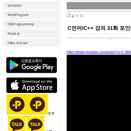
windows
WebProgram
글 수
32
DBProgramming
C언어/C++ 강의 31화 포인
Node.js
http://www.webs.co.kr/index.php?document_
https rest api
https://www.youtube.com/watch?v=C
친추