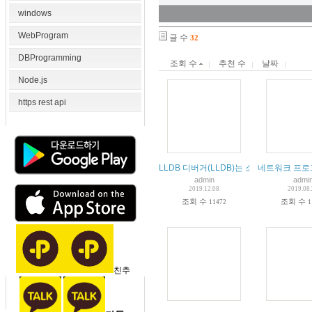
windows
WebProgram
글 수
32
DBProgramming
조회 수
추천 수
날짜
Node.js
https rest api
LLDB 디버거(LLDB)는 소프트웨어 디버
네트워크 프로
admin
admi
2019.12.08
2019.08
조회 수
조회 수
11472
1
친추