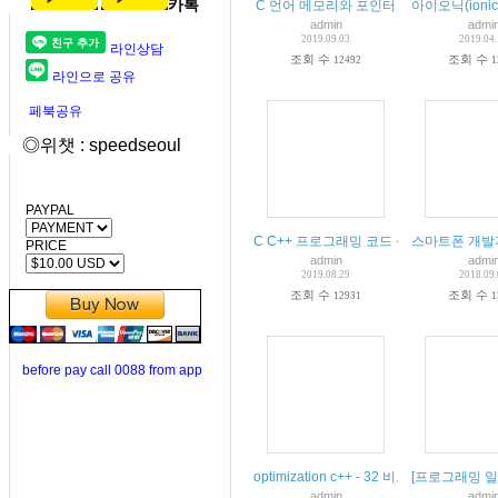
카톡
C 언어 메모리와 포인터
아이오닉(ion
admin
admi
2019.09.03
2019.04
라인상담
조회 수
조회 수
12492
1
라인으로 공유
페북공유
◎위챗 : speedseoul
PAYPAL
C C++ 프로그래밍 코드 성능 최적화 팁
스마트폰 개발
PRICE
admin
admi
2019.08.29
2018.09
조회 수
조회 수
12931
1
before pay call 0088 from app
optimization c++ - 32 비트 루프
[프로그래밍 일
admin
admi