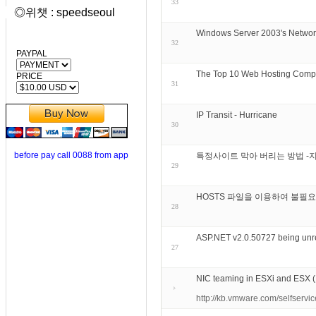
33
◎위챗 : speedseoul
Windows Server 2003's Netwo
32
PAYPAL
The Top 10 Web Hosting Comp
PRICE
31
IP Transit - Hurricane
30
before pay call 0088 from app
특정사이트 막아 버리는 방법 -
29
HOSTS 파일을 이용하여 불필
28
ASP.NET v2.0.50727 being unreg
27
NIC teaming in ESXi and ESX 
http://kb.vmware.com/selfser