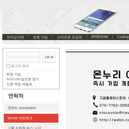
IPPBX/GW
Coding
전자상거래
번호 가입
스마트폰 요금제
로그인 유지
회원 가입
아이디/비밀번호 찾기
인증 메일 재발송
연락처
연락처 Jssoslution
Server 네트워크
교통 지하철 버스 노선