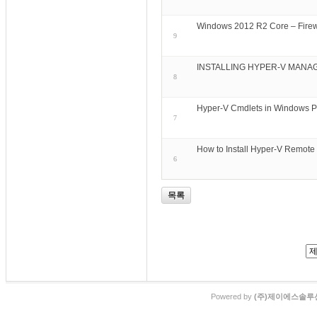
Windows 2012 R2 Core – Firew
9
INSTALLING HYPER-V MANAG
8
Hyper-V Cmdlets in Windows 
7
How to Install Hyper-V Remot
6
목록
Powered by
(주)제이에스솔루션