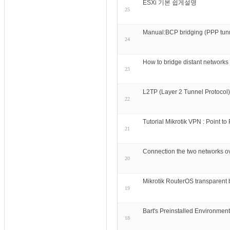
ESXi 기본 쉽게설명
25
Manual:BCP bridging (PPP tunn
24
How to bridge distant network
23
L2TP (Layer 2 Tunnel Protocol)
22
Tutorial Mikrotik VPN : Point t
21
Connection the two networks ove
20
Mikrotik RouterOS transparent
19
Bart's Preinstalled Environme
18