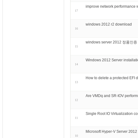
improve network perform
17
windows 2012 r2 download
16
windows server 2012 정품인
15
Windows 2012 Server installati
14
How to delete a protected EFI d
13
Are VMDq and SR-IOV performi
12
Single Root IO Virtualization co
11
Microsoft Hyper-V Server 2012
10