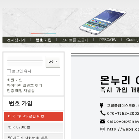
IPPBX/GW
Coding
전자상거래
번호 가입
스마트폰 요금제
로그인 유지
회원 가입
아이디/비밀번호 찾기
인증 메일 재발송
번호 가입
미국 카나다 로컬 번호
한국 070번호
50개국가 전화번호 개통