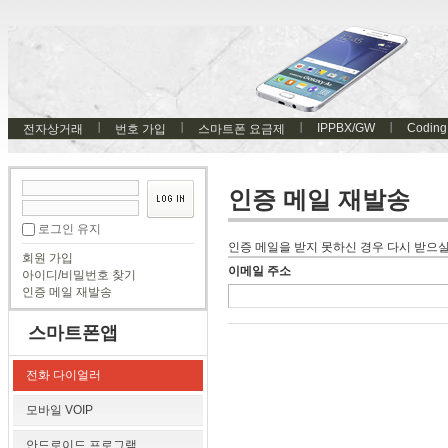
IPPBX/GW
Coding
전자상거래
번호 가입
스마트폰 요금제
인증 메일 재발송
로그인 유지
인증 메일을 받지 못하신 경우 다시 받으실
회원 가입
이메일 주소
아이디/비밀번호 찾기
인증 메일 재발송
스마트폰앱
전화 다이얼러
모바일 VOIP
안드로이드 프로그램