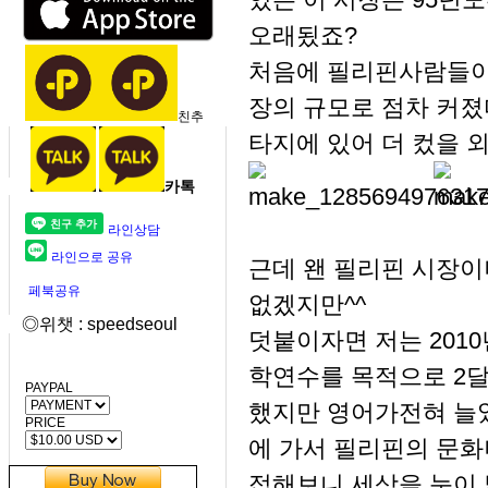
오래됬죠?
처음에 필리핀사람들이
장의 규모로 점차 커졌
친추
타지에 있어 더 컸을 
카톡
라인상담
라인으로 공유
근데 왠 필리핀 시장이
페북공유
없겠지만^^
◎위챗 : speedseoul
덧붙이자면 저는 2010
학연수를 목적으로 2
PAYPAL
했지만 영어가전혀 늘었다
PRICE
에 가서 필리핀의 문화
접해보니 세상을 눈이