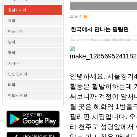
동남아시아
글 수
26
유럽
한국에서 만나는 필립핀
아프리카
http://www.webs.co.kr/index.php?document_s
남미
영국
카나다
인도 인디아
안녕하세요. 서울경기4
태국
활동은 활발히하는데 
써보니까 걱정이 앞서네
베트남 정보
릴 곳은 혜화역 1번출
필리핀 시장입니다. 오
리 천주교 성당앞에서
있는 이 시장은 95년