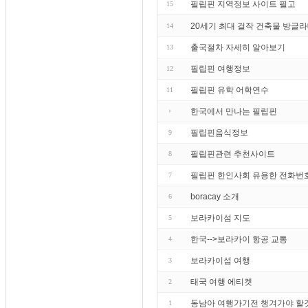
필립핀 지역정보 사이트 필고
15
20세기 최대 걸작 건축물 방글라데
14
출국절차 자세히 알아보기
13
필립핀 여행정보
12
필립핀 유학 어학연수
11
한국에서 만나는 필립핀
필립핀음식정보
9
필립핀관련 추천사이트
8
필립핀 한인사회 유용한 전화번
7
boracay 소개
6
보라카이섬 지도
5
한국-->보라카이 항공 교통
4
보라카이섬 여행
3
태국 여행 에티켓
2
동남아 여행가기전 챙겨가야 할
1