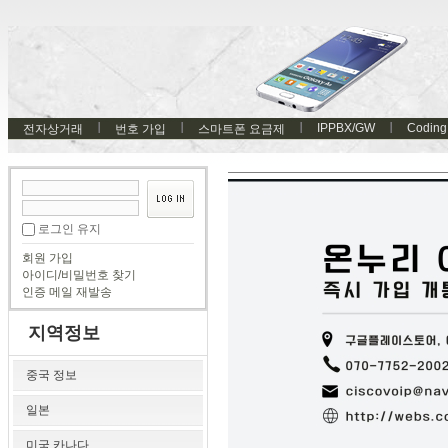
IPPBX/GW
Coding
전자상거래
번호 가입
스마트폰 요금제
로그인 유지
회원 가입
아이디/비밀번호 찾기
인증 메일 재발송
지역정보
중국 정보
일본
미국 카나다