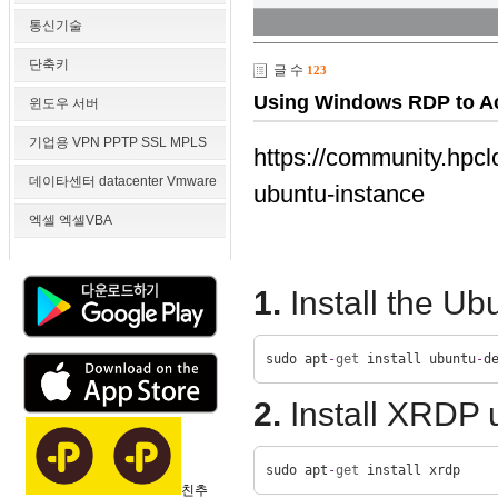
통신기술
단축키
글 수
123
Using Windows RDP to Ac
윈도우 서버
기업용 VPN PPTP SSL MPLS
https://community.hpcl
데이타센터 datacenter Vmware
ubuntu-instance
엑셀 엑셀VBA
1.
Install the U
sudo apt
-
get
 install ubuntu
-
d
2.
Install XRDP 
sudo apt
-
get
 install xrdp
친추