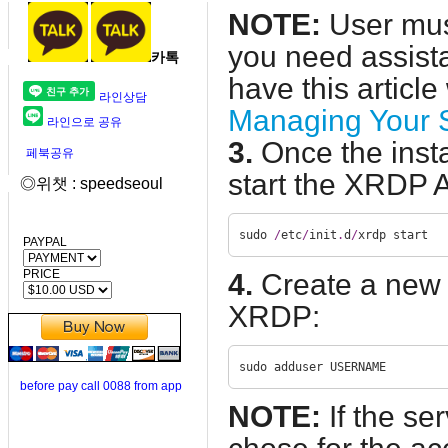
NOTE:
User must
you need assist
카톡
have this articl
라인상담
Managing Your S
라인으로 공유
3.
Once the insta
페북공유
start the XRDP A
◎위챗 : speedseoul
sudo 
/
etc
/
init
.
d
/
xrdp start
PAYPAL
PRICE
4.
Create a new u
XRDP:
sudo adduser USERNAME
before pay call 0088 from app
NOTE:
If the se