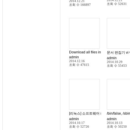
2014.12.21
2014.12.21
조회 수
52631
조회 수
166897
Download all files in a directory usin
문서 편집기 vi 
admin
admin
2014.12.16
2014.10.29
조회 수
47615
조회 수
55453
[리눅스] 소프트웨어 레이드의 리빌딩 및
/bin/false, /
admin
admin
2014.10.17
2014.10.13
조회 수
52726
조회 수
50250