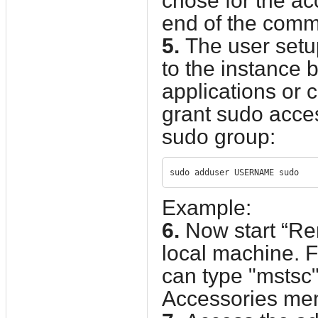
chose for the ac
end of the com
5.
The user setup
to the instance bu
applications or 
grant sudo acces
sudo group:
sudo adduser USERNAME sudo
Example:
6.
Now start “Re
local machine. F
can type "mstsc"
Accessories me