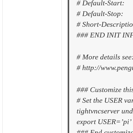
# Default-Start: 
# Default-Stop: 
# Short-Descriptio
### END INIT IN
# More details see
# http://www.pengu
### Customize this
# Set the USER var
tightvncserver und
export USER=’pi’
### End customiza