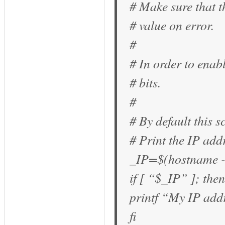
# Make sure that t
# value on error.
#
# In order to enabl
# bits.
#
# By default this s
# Print the IP add
_IP=$(hostname -I
if [ “$_IP” ]; then
printf “My IP add
fi