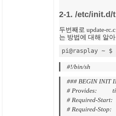
2-1. /etc/init.
두번째로 update-
는 방법에 대해 알아
pi@rasplay ~ $ 
#!/bin/sh
### BEGIN INIT 
# Provides: tig
# Required-Start:
# Required-Stop: