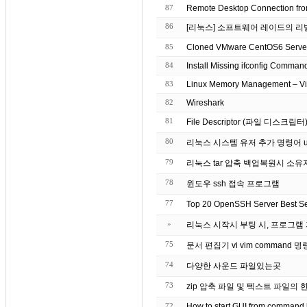
87
Remote Desktop Connection fro
86
[리눅스] 소프트웨어 레이드의 리
85
84
Install Missing ifconfig Comman
83
Linux Memory Management – Vi
82
Wireshark
81
File Descriptor (파일 디스
80
리눅스 시스템 유저 추가 명령어 u
79
리눅스 tar 압축 백업복원시 소
78
윈도우 ssh 접속 프로그램
77
Top 20 OpenSSH Server Best 
»
리눅스 시작시 부팅 시, 프로그램
75
문서 편집기 vi vim command 
74
다양한 사운드 파일있는곳
73
zip 압축 파일 및 텍스트 파일의 
72
How to start GUI from command 