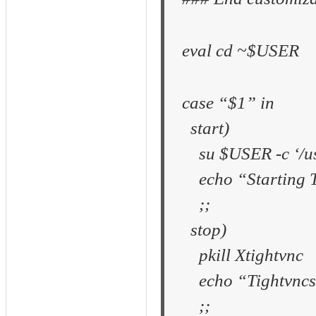
eval cd ~$USER
case “$1” in
start)
su $USER -c ‘/usr
echo “Starting T
;;
stop)
pkill Xtightvnc
echo “Tightvncse
;;