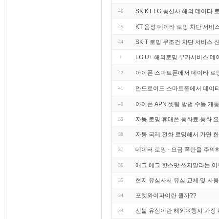
SK KT LG 통신사 해외 데이타
46
KT 음성 데이타 로밍 차단 서비
45
SK T 로밍 무조건 차단 서비스
44
LG U+ 해외로밍 부가서비스 
아이폰 스마트폰에서 데이타 로
42
안드로이드 스마트폰에서 데이타
41
아이폰 APN 셋팅 방법 수동 개
40
자동 로밍 휴대폰 통화료 통화 
39
자동 국제 전화 로밍해서 가면 
38
데이터 로밍 - 요금 폭탄을 주의하라
37
애그 에그 핫스팟 쓰지말라는 이
36
현지 유심사서 유심 교체 및 사
35
포켓와이파이란 뭘까??
34
선불 유심이란 해외여행시 가장
33