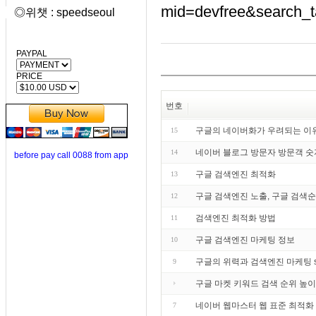
mid=devfree&search_
◎위챗 : speedseoul
PAYPAL
PRICE
번호
구글의 네이버화가 우려되는 이
15
네이버 블로그 방문자 방문객 숫
14
before pay call 0088 from app
구글 검색엔진 최적화
13
구글 검색엔진 노출, 구글 검색순
12
검색엔진 최적화 방법
11
구글 검색엔진 마케팅 정보
10
구글의 위력과 검색엔진 마케팅 search
9
구글 마켓 키워드 검색 순위 높이
네이버 웹마스터 웹 표준 최적화
7