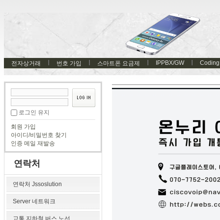
IPPBX/GW
Coding
전자상거래
번호 가입
스마트폰 요금제
로그인 유지
회원 가입
아이디/비밀번호 찾기
인증 메일 재발송
연락처
연락처 Jssoslution
Server 네트워크
교통 지하철 버스 노선