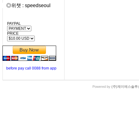
◎위챗 : speedseoul
PAYPAL
PRICE
before pay call 0088 from app
Powered by
(주)제이에스솔루션