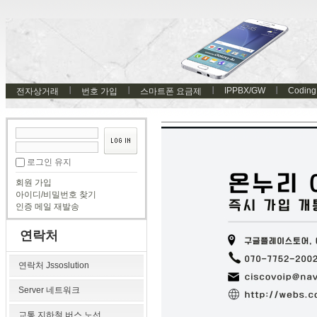
IPPBX/GW
Coding
전자상거래
번호 가입
스마트폰 요금제
로그인 유지
회원 가입
아이디/비밀번호 찾기
인증 메일 재발송
연락처
연락처 Jssoslution
Server 네트워크
교통 지하철 버스 노선