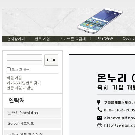
IPPBX/GW
Coding
전자상거래
번호 가입
스마트폰 요금제
로그인 유지
회원 가입
아이디/비밀번호 찾기
인증 메일 재발송
연락처
연락처 Jssoslution
Server 네트워크
교통 지하철 버스 노선