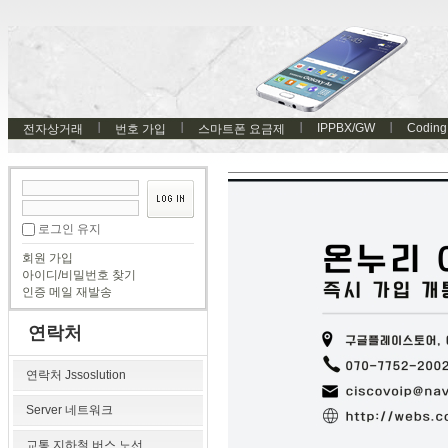
IPPBX/GW
Coding
전자상거래
번호 가입
스마트폰 요금제
로그인 유지
회원 가입
아이디/비밀번호 찾기
인증 메일 재발송
연락처
연락처 Jssoslution
Server 네트워크
교통 지하철 버스 노선