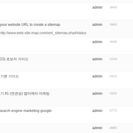
admin
18410
 website URL to create a sitemap
admin
18605
 http://www.web-site-map.com/xml_sitemap.php#status
admin
19450
SEO) 초보자 가이드
admin
22334
 기본 가이드
admin
33522
기 #1 (연관성) 앱마케터 마케팅
admin
35932
 engine marketing google
admin
37775
admin
38885