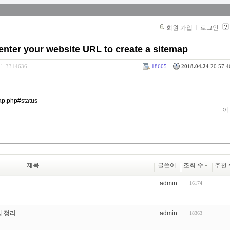
회원 가입
로그인
 your website URL to create a sitemap
srl=3314636
18605
2018.04.24
20:57:4
ap.php#status
이
제목
글쓴이
조회 수
추천 
admin
16174
심 정리
admin
18363