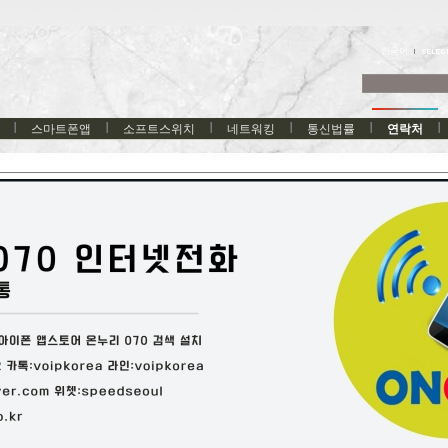
한국어
스마트폰앱
소프트스위치
네트워킹
통신법률
연락처