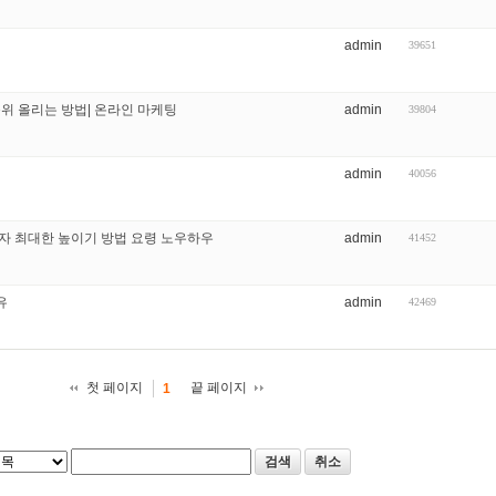
admin
39651
위 올리는 방법| 온라인 마케팅
admin
39804
admin
40056
자 최대한 높이기 방법 요령 노우하우
admin
41452
유
admin
42469
첫 페이지
끝 페이지
1
검색
취소