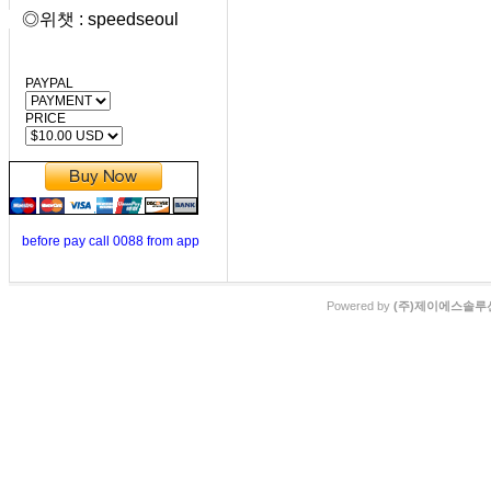
◎위챗 : speedseoul
PAYPAL
PRICE
before pay call 0088 from app
Powered by
(주)제이에스솔루션