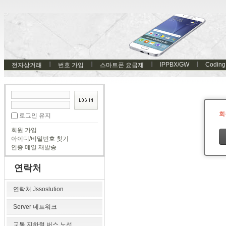
IPPBX/GW
Coding
전자상거래
번호 가입
스마트폰 요금제
회
로그인 유지
회원 가입
아이디/비밀번호 찾기
인증 메일 재발송
연락처
연락처 Jssoslution
Server 네트워크
교통 지하철 버스 노선