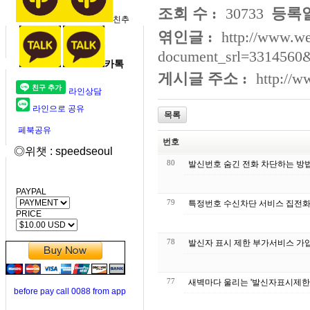
조회 수 :
30733
등록일
친추
엮인글 :
http://www.we
document_srl=3314560
카톡
게시글 주소 :
http://
라인상담
라인으로 공유
목록
페북공유
번호
◎위챗 : speedseoul
80
발신번호 숨긴 전화 차단하는 방법
PAYPAL
79
특정번호 수신차
PRICE
78
발신자 표시 제한 부가서비스 가입 
77
새벽마다 울리는 '발신자표시제한'
before pay call 0088 from app