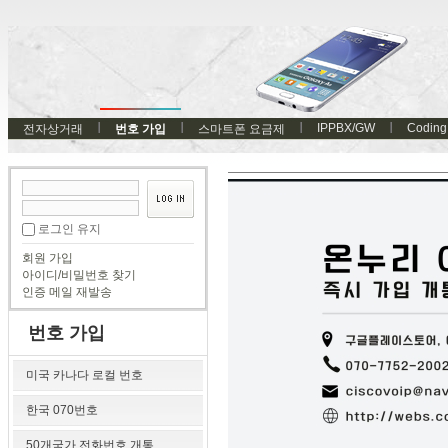
IPPBX/GW
Coding
전자상거래
번호 가입
스마트폰 요금제
로그인 유지
회원 가입
아이디/비밀번호 찾기
인증 메일 재발송
번호 가입
미국 카나다 로컬 번호
한국 070번호
50개국가 전화번호 개통