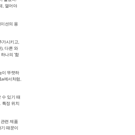
제, 열어야
케이션의 용
을 추가시키고,
), 다른 와
하나의 '함
성능이 뚜렷하
11a에서처럼,
 수 있기 때
. 특정 위치
 관련 제품
하기 때문이