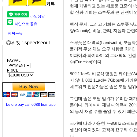
카톡
현재 개발되고 있는 새로운 표준의 속도
할 진짜 기회는 스루풋과 큰 관련이 없
라인상담
라인으로 공유
핵심 문제, 그리고 기회는 스루풋 낮고,
량(Capaity), 비용, 관리, 지원과
페북공유
◎위챗 : speedseoul
스루풋은 대역폭(bandwidth), 모듈화(
물리적 무선 채널 요구 사항을 처리), 가
이파이와 와이파이 외 트래픽의 간섭 
PAYPAL
수(Function)'이다.
PRICE
802.11ac의 비공식 명칭인 웨이브
지 않다. 802.11ad는 7Gbps에 가
네트워크 전문가들은 좁은 도달 범위(Ra
그런데 좁은 도달 범위가 유리한 때가
before pay call 0088 from app
문이다. 와이파이 채널 대역폭이 20에서
의 동시 채널 수를 줄일 수 있기 때문
국가에 따라 가용한 7~9GHz 스펙트
생산이 더디었다. 고객의 요구와 수요
다.