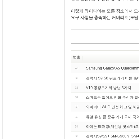
이렇게 와이파이는 모든 장소에서 모
요구 사항을 충족하는 커버리지(도달 
번호
Samsung Galaxy A5 Qualcomm
40
갤럭시 S9 S8 뒤로가기 버튼 홈
39
V10 공장초기화 방법 3가지
38
스마트폰 없이도 전화 수신과 발신
37
와이파이 Wi-Fi 간섭 체크 및 해
36
듀얼 유심 폰 종류 기기 국내 국
35
아이폰 테더링(개인용 핫스팟)으
34
갤럭시S9/S9+ SM-G960N, SM-
33