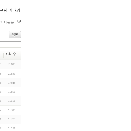
이션의 기대와
 게시물을...
목록
조회 수
05
23695
09
20893
05
17646
10
16815
10
15510
14
15399
16
15275
30
15106