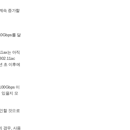
 계속 증가할
0Gbps를 달
1ax는 아직
02.11ac
년 초 이후에
00Gbps 이
어 있을지 모
견인할 것으로
1aq의 경우, 사용