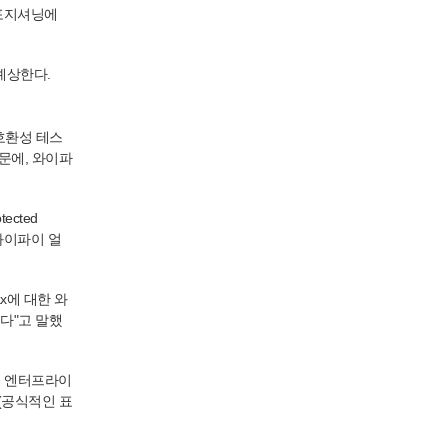
 포지셔닝에
예상한다.
 호환성 테스
문에, 와이파
ected
재 와이파이 얼
x에 대한 와
서다"고 말했
러 엔터프라이
다(공식적인 표