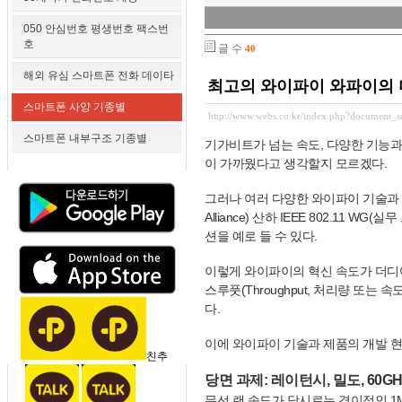
050 안심번호 평생번호 팩스번
호
글 수
40
해외 유심 스마트폰 전화 데이타
최고의 와이파이 와파이의
스마트폰 사양 기종별
http://www.webs.co.kr/index.php?document_
스마트폰 내부구조 기종별
기가비트가 넘는 속도, 다양한 기능과 
이 가까웠다고 생각할지 모르겠다.
그러나 여러 다양한 와이파이 기술과 
Alliance) 산하 IEEE 802.1
션을 예로 들 수 있다.
이렇게 와이파이의 혁신 속도가 더디어
스루풋(Throughput, 처리량 또
다.
이에 와이파이 기술과 제품의 개발 현
친추
당면 과제: 레이턴시, 밀도, 60G
무선 랜 속도가 당시로는 경이적인 1Mbp