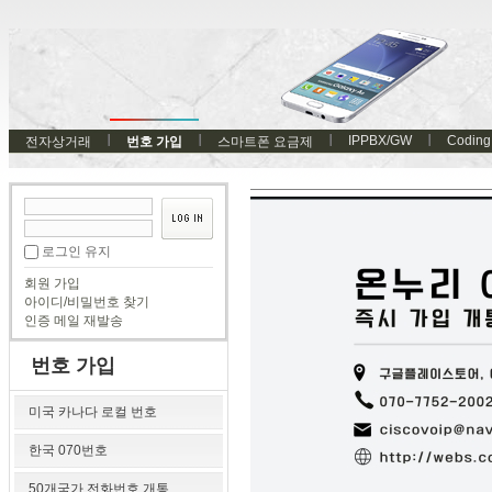
IPPBX/GW
Coding
전자상거래
번호 가입
스마트폰 요금제
로그인 유지
회원 가입
아이디/비밀번호 찾기
인증 메일 재발송
번호 가입
미국 카나다 로컬 번호
한국 070번호
50개국가 전화번호 개통