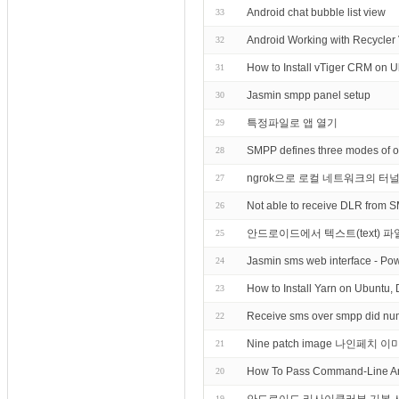
Android chat bubble list view
33
Android Working with Re
32
How to Install vTiger CRM on 
31
Jasmin smpp panel setup
30
특정파일로 앱 열기
29
SMPP defines three modes of ope
28
ngrok으로 로컬 네트워크의 터
27
Not able to receive DLR from 
26
안드로이드에서 텍스트(text) 파
25
Jasmin sms web interface - P
24
How to Install Yarn on Ubuntu,
23
Receive sms over smpp did nu
22
Nine patch image 나인페치 
21
How To Pass Command-Line Ar
20
19