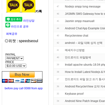
Nodejs smpp long message
47
카톡
JASMIN SMS Gateway how to 
46
라인상담
Jasmin smpp maanuall
45
라인으로 공유
Android Chat App Example Usi
44
페북공유
Recyclerview chat
43
◎위챗 : speedseoul
android – 파일 대화 상자 선택
42
메세지수신방법
41
PAYPAL
안드로이드 파일탐색
40
PRICE
Install apache ubuntu 18.04
39
How to Install Latest Nodejs &
38
안드로이드 파일 읽고 쓰기 동시
37
Android RecyclerView 요약
36
before pay call 0088 from app
Keybase proof
35
Android Nine Patch Image Exa
34