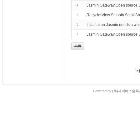
Jasmin Gateway Open source
4
RecyclerView Smooth Scroll An
3
Installation Jasmin needs a w
2
Jasmin Gateway Open source 
1
목록
Powered by
(주)제이에스솔루션