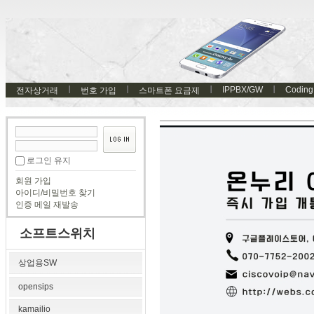
IPPBX/GW
Coding
전자상거래
번호 가입
스마트폰 요금제
로그인 유지
회원 가입
아이디/비밀번호 찾기
인증 메일 재발송
소프트스위치
상업용SW
opensips
kamailio