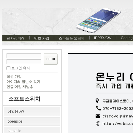
IPPBX/GW
Coding
전자상거래
번호 가입
스마트폰 요금제
로그인 유지
회원 가입
아이디/비밀번호 찾기
인증 메일 재발송
소프트스위치
상업용SW
opensips
kamailio