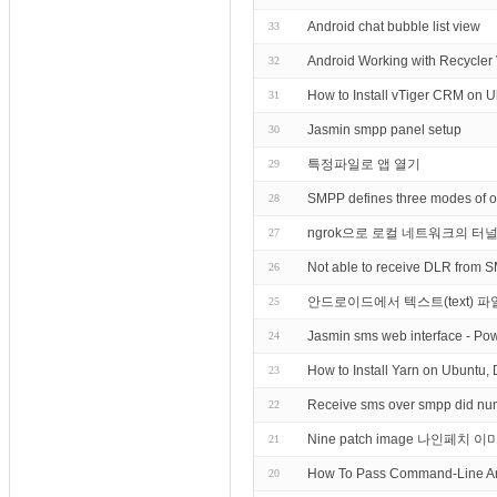
Android chat bubble list view
33
Android Working with Re
32
How to Install vTiger CRM on 
31
Jasmin smpp panel setup
30
특정파일로 앱 열기
29
SMPP defines three modes of ope
28
ngrok으로 로컬 네트워크의 터
27
Not able to receive DLR from 
26
안드로이드에서 텍스트(text) 파
25
Jasmin sms web interface - P
24
How to Install Yarn on Ubuntu,
23
Receive sms over smpp did nu
22
Nine patch image 나인페치 
21
How To Pass Command-Line Ar
20