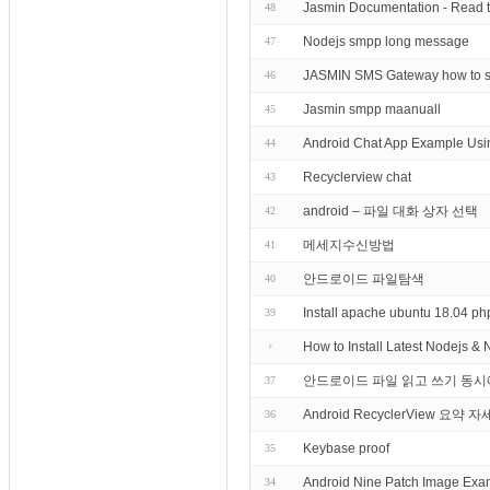
Jasmin Documentation - Read 
48
Nodejs smpp long message
47
JASMIN SMS Gateway how to 
46
Jasmin smpp maanuall
45
Android Chat App Example Usi
44
Recyclerview chat
43
android – 파일 대화 상자 선택
42
메세지수신방법
41
안드로이드 파일탐색
40
Install apache ubuntu 18.04
39
How to Install Latest Nodejs &
안드로이드 파일 읽고 쓰기 동시
37
Android RecyclerView 요약
36
Keybase proof
35
Android Nine Patch Image Exa
34