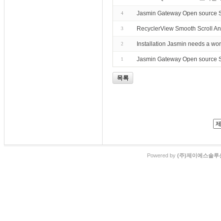
Jasmin Gateway Open source
4
RecyclerView Smooth Scroll An
3
Installation Jasmin needs a w
2
Jasmin Gateway Open source 
1
목록
Powered by
(주)제이에스솔루션