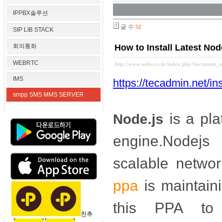
IPPBX솔루션
글 수
52
SIP LIB STACK
회의통화
How to Install Latest No
WEBRTC
http://www.webs.co.kr/index.php?document_
IMS
https://tecadmin.net/in
smpp SMS MMS SERVER
is a pla
Node.js
engine.Nodejs 
scalable networ
ppa
is maintaini
this PPA t
친추