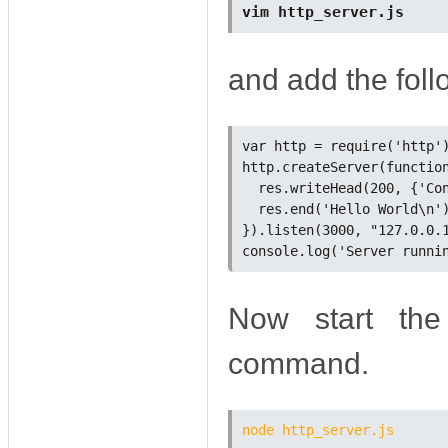
vim http_server.js
and add the foll
var http = require('http')
http.createServer(function
  res.writeHead(200, {'Con
  res.end('Hello World\n')
}).listen(3000, "127.0.0.1
Now start the
command.
node http_server.js