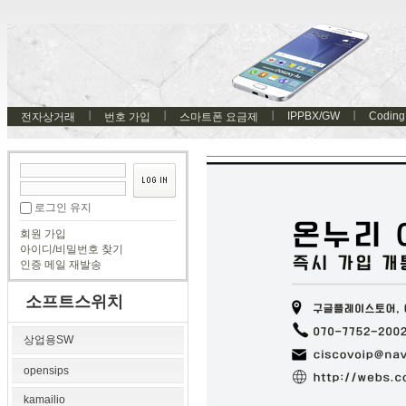
IPPBX/GW
Coding
전자상거래
번호 가입
스마트폰 요금제
로그인 유지
회원 가입
아이디/비밀번호 찾기
인증 메일 재발송
소프트스위치
상업용SW
opensips
kamailio