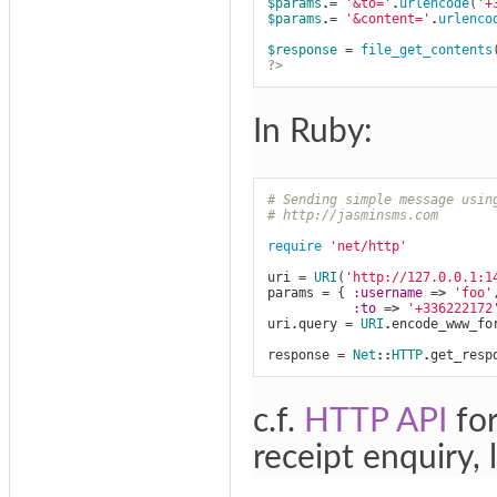
$params
.=
'&to='
.
urlencode
(
'+
$params
.=
'&content='
.
urlenco
$response
=
file_get_contents
?>
In Ruby:
# Sending simple message usin
# http://jasminsms.com
require
'net/http'
uri
=
URI
(
'http://127.0.0.1:1
params
=
{
:username
=>
'foo'
:to
=>
'+336222172
uri
.
query
=
URI
.
encode_www_fo
response
=
Net
::
HTTP
.
get_resp
c.f.
HTTP API
for
receipt enquiry, 