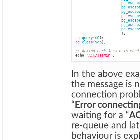
pg_escap
pg_escap
pg_escap
pg_escap
pg_escap
pg_escap
pg_escap
);
pg_query
(
$Q
);
pg_close
(
$db
);
// Acking back Jasmin is mand
echo
"ACK/Jasmin"
;
In the above exa
the message is n
connection proble
“
Error connectin
waiting for a “
AC
re-queue and late
behaviour is exp