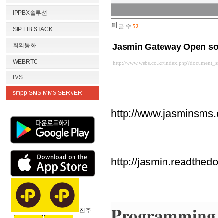
IPPBX솔루션
글 수
52
SIP LIB STACK
회의통화
Jasmin Gateway Open s
WEBRTC
http://www.webs.co.kr/index.php?document_
IMS
smpp SMS MMS SERVER
http://www.jasminsms
http://jasmin.readthedo
Programming 
친추