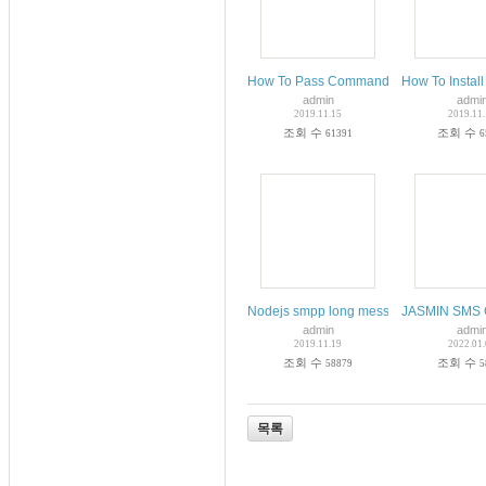
How To Pass Command-Line Arguments 
How To Instal
admin
admi
2019.11.15
2019.11
조회 수
조회 수
61391
6
Nodejs smpp long message
JASMIN SMS G
admin
admi
2019.11.19
2022.01
조회 수
조회 수
58879
5
목록