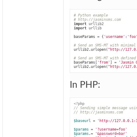
# Python example
# http://jasminsms.com
import
urllib2
import
urllib
baseParams
=
{
'username'
:
'foo
# Send an SMS-MT with minimal
urllib2
.
urlopen
(
"http://127.0
# Send an SMS-MT with defined
baseParams
[
'from'
]
=
'Jasmin 
urllib2
.
urlopen
(
"http://127.0
In PHP:
<?php
// Sending simple message usi
// http://jasminsms.com
$baseurl
=
'http://127.0.0.1:
$params
=
'?username=foo'
$params
.=
'&password=bar'