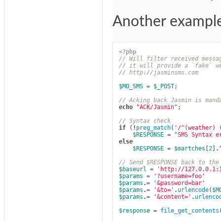
Another example 
<?php
// Will filter received messa
// it will provide a `fake` w
// http://jasminsms.com
$MO_SMS
=
$_POST
;
// Acking back Jasmin is mand
echo
"ACK/Jasmin"
;
// Syntax check
if
(
!
preg_match
(
'/^(weather) 
$RESPONSE
=
"SMS Syntax e
else
$RESPONSE
=
$martches
[
2
]
.
// Send $RESPONSE back to the
$baseurl
=
'http://127.0.0.1:
$params
=
'?username=foo'
$params
.=
'&password=bar'
$params
.=
'&to='
.
urlencode
(
$M
$params
.=
'&content='
.
urlenco
$response
=
file_get_contents