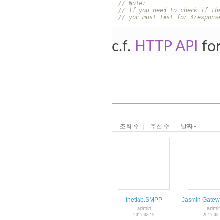
// Note:
// If you need to check if th
// you must test for $respons
c.f.
HTTP API
for
조회 수
추천 수
날짜
Inetlab.SMPP
Jasmin Gatew
admin
admi
2017.08.19
2017.08