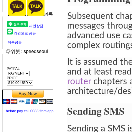
Subsequent chap
카톡
messages throu
라인상담
advanced use cas
라인으로 공유
페북공유
complex routings,
◎위챗 : speedseoul
It is assumed the
PAYPAL
and at least rea
PRICE
router
chapters 
architecture/des
Sending SMS
before pay call 0088 from app
Sending a SMS i