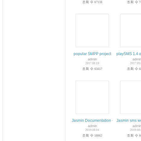
조회 수
조회 수
67138
7
popular SMPP project
playSMS 1.4 o
admin
admi
2017.08.19
2017.09
조회 수
조회 수
65657
6
Jasmin Documentation - Read the Docs
Jasmin sms w
admin
admi
2019.08.04
2019.08
조회 수
조회 수
58862
6