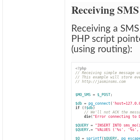
Receiving SMS
Receiving a SMS
PHP script point
(using routing):
<?php
// Receiving simple message u
// This example will store ev
// http://jasminsms.com
$MO_SMS
=
$_POST
;
$db
=
pg_connect
(
'host=127.0.
if
(
!
$db
)
// We'll not ACK the mess
die
(
"Error connecting to 
$QUERY
=
"INSERT INTO sms_mo(
$QUERY
.=
"VALUES ('%s', '%s',
$Q
=
sprintf
(
$QUERY
,
pg_escap