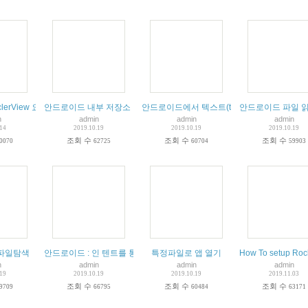
cyclerView 요약 자세한 동작 설명
안드로이드 내부 저장소 텍스트 파일 읽기 및 쓰기 한줄씩읽어오기 readli
안드로이드에서 텍스트(text) 파일 읽고 쓰기.
안드로이드 파일 읽
n
admin
admin
admin
.14
2019.10.19
2019.10.19
2019.10.19
조회 수
조회 수
조회 수
0070
62725
60704
59903
파일탐색
안드로이드 : 인 텐트를 통해 특정 폴더를 열고 파일 브라우저에 내용을 
특정파일로 앱 열기
How To setup Roc
n
admin
admin
admin
.19
2019.10.19
2019.10.19
2019.11.03
조회 수
조회 수
조회 수
9709
66795
60484
63171