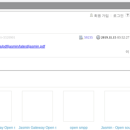
회원 가입
로그인
srl=3320901
59235
2019.11.15
03:52:27 
/pdf/jasmin/latest/jasmin.pdf
이
ay Open source SMS Gateway
Jasmin Gateway Open source SMS Gateway The message router
open smpp
Jasmin - Open so