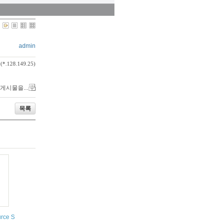
admin
(*.128.149.25)
 게시물을...
목록
urce SMS gateway http://jasminsms.com