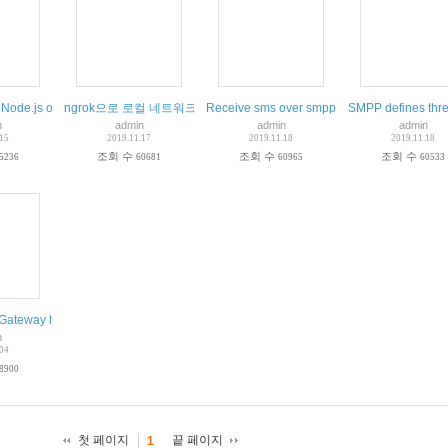
to Node.js Program
l Node.js on Debian 9
ngrok으로 로컬 네트워크의 터널 열기
Receive sms over smpp did number
SMPP defines three
n
admin
admin
admin
.15
2019.11.17
2019.11.18
2019.11.18
조회 수
조회 수
조회 수
5236
60681
60965
60533
ateway how to send message
n
.04
8900
첫 페이지
끝 페이지
1