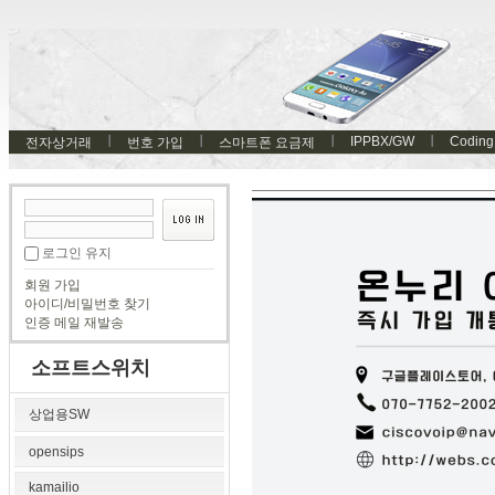
IPPBX/GW
Coding
전자상거래
번호 가입
스마트폰 요금제
로그인 유지
회원 가입
아이디/비밀번호 찾기
인증 메일 재발송
소프트스위치
상업용SW
opensips
kamailio