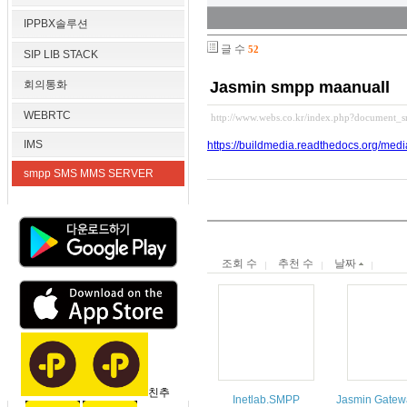
IPPBX솔루션
글 수
52
SIP LIB STACK
회의통화
Jasmin smpp maanuall
WEBRTC
http://www.webs.co.kr/index.php?document_
IMS
https://buildmedia.readthedocs.org/media
smpp SMS MMS SERVER
조회 수
추천 수
날짜
친추
Inetlab.SMPP
Jasmin Gatew