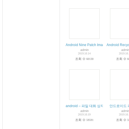
Android Nine Patch Image Example
Android Re
admin
admi
2019.10.14
2019.10
조회 수
조회 수
60130
6
android – 파일 대화 상자 선택
안드로이드 
admin
admi
2019.10.19
2019.10
조회 수
조회 수
59591
5