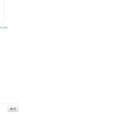
 modes of operation for an ESME: transmitter, receiver and transceiver.
쓰기