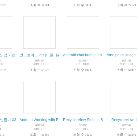
조회 수
조회 수
조회 수
0777
60701
58543
74129
초 Android Chat Tutorial: Building a Messaging UI
안드로이드 리사이클러뷰 기본 사용법. (Android RecyclerView)
Android chat bubble list view
Nine patch i
n
admin
admin
admin
.08
2019.10.08
2019.10.08
2019.10.08
조회 수
조회 수
조회 수
8732
61528
60213
61017
lerView
들기 #34 파이어베이스 DB연동 리사이클러 뷰 (Firebase RecyclerView)
Android Working with Recycler View 리사이클러 뷰 안드로이드 초보 
RecyclerView Smooth Scroll Android Studio
Recyclerview c
n
admin
admin
admin
.11
2019.10.12
2019.10.13
2019.10.13
조회 수
조회 수
조회 수
8197
60309
76263
59546