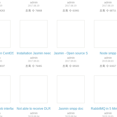
n
admin
admin
admin
.19
2017.08.19
2017.08.19
2017.08.19
조회 수
조회 수
조회 수
4263
76668
65905
68751
n CentOS 7.2 with MariaDB 5.5.50
Installation Jasmin needs a working RabbitMQ and Redis servers
Jasmin - Open source SMS gateway SMPP Cli
Node smpp
n
admin
admin
admin
.01
2017.09.01
2017.09.01
2019.08.03
조회 수
조회 수
조회 수
8337
76405
69503
61657
 smpp
eb interface - PowerSMPP
Not able to receive DLR from SMPP - Jasmin
Jasmin smpp doc
RabbitMQ in 
n
admin
admin
admin
.04
2019.08.04
2019.08.04
2019.10.05