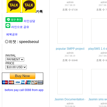
admin
admi
2017.08.19
2017.08
조회 수
조회 수
67130
7
카톡
라인상담
라인으로 공유
페북공유
◎위챗 : speedseoul
popular SMPP project
playSMS 1.4 o
admin
admi
PAYPAL
2017.08.19
2017.09
조회 수
조회 수
65648
6
PRICE
before pay call 0088 from app
Jasmin Documentation - Read the Docs
Jasmin sms w
admin
admi
2019.08.04
2019.08