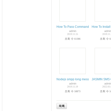
How To Pass Command-Line Arguments 
How To Instal
admin
admi
2019.11.15
2019.11
조회 수
조회 수
61386
6
Nodejs smpp long message
JASMIN SMS G
admin
admi
2019.11.19
2022.01
조회 수
조회 수
58873
5
목록