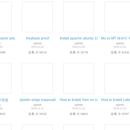
.04 LTS
panel setup
Keybase proof
Install apache ubuntu 18.04 phpmyadmin 
Mo vs MT 메세지
n
admin
admin
admin
.03
2019.11.03
2019.11.03
2019.11.05
조회 수
조회 수
조회 수
0408
60124
59718
62356
신방법
Jasmin smpp maanuall
How to Install Yarn on Ubuntu, Debian & Lin
How to Install La
n
admin
admin
admin
.06
2019.11.15
2019.11.15
2019.11.15
조회 수
조회 수
조회 수
9632
59235
60825
59767