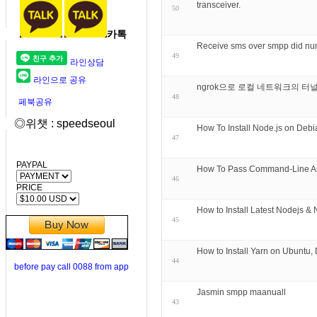
transceiver.
50
카톡
Receive sms over smpp did n
49
라인상담
라인으로 공유
ngrok으로 로컬 네트워크의 터
48
페북공유
◎위챗 : speedseoul
How To Install Node.js on Debi
47
PAYPAL
How To Pass Command-Line Ar
46
PRICE
How to Install Latest Nodejs &
45
How to Install Yarn on Ubuntu,
44
before pay call 0088 from app
Jasmin smpp maanuall
43