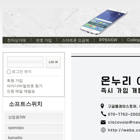
IPPBX/GW
Coding
전자상거래
번호 가입
스마트폰 요금제
로그인 유지
회원 가입
아이디/비밀번호 찾기
인증 메일 재발송
소프트스위치
상업용SW
opensips
kamailio