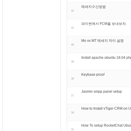
메세지수신방법
42
파이썬에서 FCM을 보내보자.
41
Mo vs MT 메세지 차이 설명
40
Install apache ubuntu 18.04
39
Keybase proof
38
Jasmin smpp panel setup
37
How to Install vTiger CRM on 
36
How To setup RocketChat Ubun
35