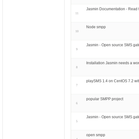
Jasmin Documentation - Read
11
Node smpp
10
Jasmin - Open source SMS gate
9
Installation Jasmin needs a w
8
playSMS 1.4 on CentOS 7.2 wi
7
popular SMPP project
6
Jasmin - Open source SMS gat
5
open smpp