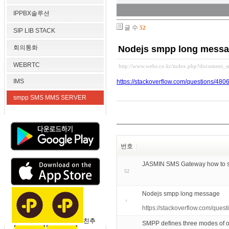
IPPBX솔루션
글 수
52
SIP LIB STACK
회의통화
Nodejs smpp long mess
WEBRTC
http://www.webs.co.kr/index.php?document_
IMS
https://stackoverflow.com/questions/4
smpp SMS MMS SERVER
번호
JASMIN SMS Gateway how to 
52
Nodejs smpp long message
https://stackoverflow.com/qu
친추
SMPP defines three modes of op