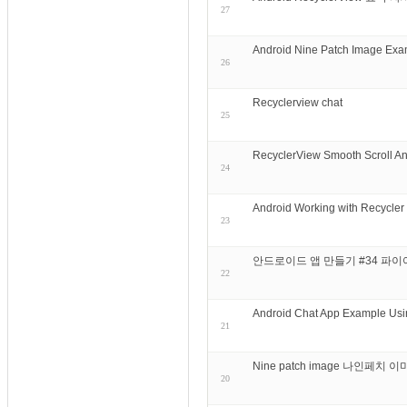
27
Android Nine Patch Image Exa
26
Recyclerview chat
25
RecyclerView Smooth Scroll An
24
Android Working with Re
23
안드로이드 앱 만들기 #34 파이어베이
22
Android Chat App Example Usi
21
Nine patch image 나인페치 
20