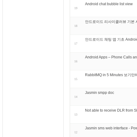
Android chat bubble list view
19
안드로이드 리사이클러뷰 기본 사용법. 
18
안드로이드 채팅 앱 기초 Android Chat
17
Android Apps – Phone Calls a
16
RabbitMQ in 5 Minutes
15
Jasmin smpp doc
14
Not able to receive DLR from 
13
Jasmin sms web interface - 
12